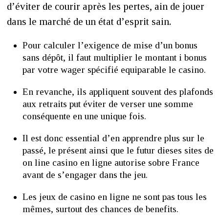
d’éviter de courir après les pertes, ain de jouer
dans le marché de un état d’esprit sain.
Pour calculer l’exigence de mise d’un bonus
sans dépôt, il faut multiplier le montant i bonus
par votre wager spécifié equiparable le casino.
En revanche, ils appliquent souvent des plafonds
aux retraits put éviter de verser une somme
conséquente en une unique fois.
Il est donc essential d’en apprendre plus sur le
passé, le présent ainsi que le futur dieses sites de
on line casino en ligne autorise sobre France
avant de s’engager dans the jeu.
Les jeux de casino en ligne ne sont pas tous les
mêmes, surtout des chances de benefits.