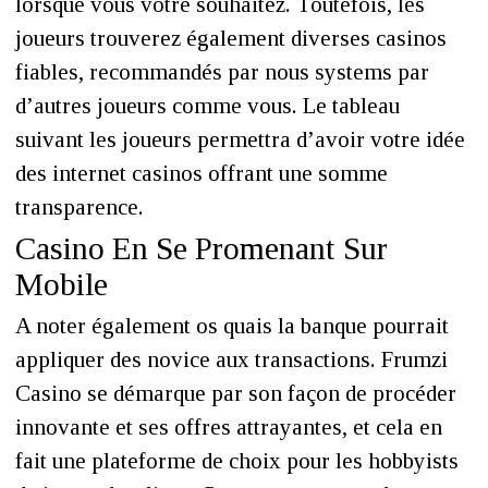
lorsque vous votre souhaitez. Toutefois, les
joueurs trouverez également diverses casinos
fiables, recommandés par nous systems par
d’autres joueurs comme vous. Le tableau
suivant les joueurs permettra d’avoir votre idée
des internet casinos offrant une somme
transparence.
Casino En Se Promenant Sur
Mobile
A noter également os quais la banque pourrait
appliquer des novice aux transactions. Frumzi
Casino se démarque par son façon de procéder
innovante et ses offres attrayantes, et cela en
fait une plateforme de choix pour les hobbyists