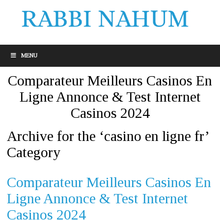
MENU
Comparateur Meilleurs Casinos En
Ligne Annonce & Test Internet
Casinos 2024
Archive for the ‘casino en ligne fr’
Category
Comparateur Meilleurs Casinos En
Ligne Annonce & Test Internet
Casinos 2024