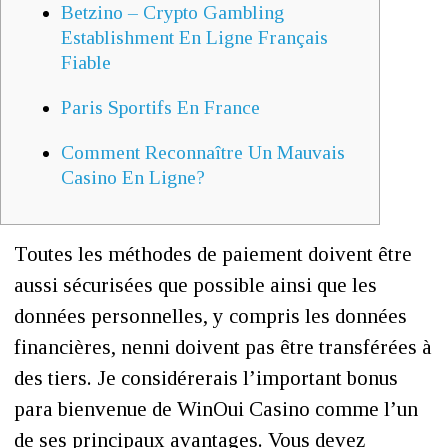
Betzino – Crypto Gambling
Establishment En Ligne Français
Fiable
Paris Sportifs En France
Comment Reconnaître Un Mauvais
Casino En Ligne?
Toutes les méthodes de paiement doivent être
aussi sécurisées que possible ainsi que les
données personnelles, y compris les données
financières, nenni doivent pas être transférées à
des tiers. Je considérerais l’important bonus
para bienvenue de WinOui Casino comme l’un
de ses principaux avantages. Vous devez