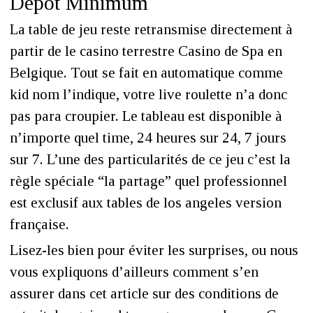
Dépôt Minimum
La table de jeu reste retransmise directement à
partir de le casino terrestre Casino de Spa en
Belgique. Tout se fait en automatique comme
kid nom l’indique, votre live roulette n’a donc
pas para croupier. Le tableau est disponible à
n’importe quel time, 24 heures sur 24, 7 jours
sur 7. L’une des particularités de ce jeu c’est la
règle spéciale “la partage” quel professionnel
est exclusif aux tables de los angeles version
française.
Lisez-les bien pour éviter les surprises, ou nous
vous expliquons d’ailleurs comment s’en
assurer dans cet article sur des conditions de