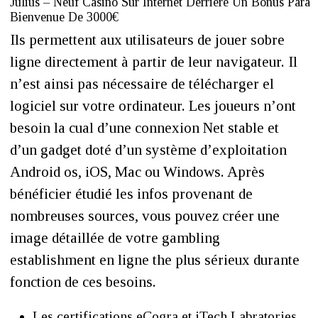
Julius – Neuf Casino Sur Internet Derrière Un Bonus Para
Bienvenue De 3000€
Ils permettent aux utilisateurs de jouer sobre
ligne directement à partir de leur navigateur. Il
n’est ainsi pas nécessaire de télécharger el
logiciel sur votre ordinateur. Les joueurs n’ont
besoin la cual d’une connexion Net stable et
d’un gadget doté d’un système d’exploitation
Android os, iOS, Mac ou Windows. Après
bénéficier étudié les infos provenant de
nombreuses sources, vous pouvez créer une
image détaillée de votre gambling
establishment en ligne the plus sérieux durante
fonction de ces besoins.
Les certifications eCogra et iTech Labratories