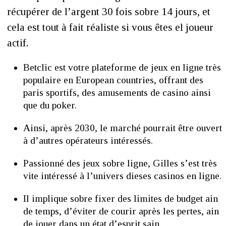
récupérer de l’argent 30 fois sobre 14 jours, et
cela est tout à fait réaliste si vous êtes el joueur
actif.
Betclic est votre plateforme de jeux en ligne très
populaire en European countries, offrant des
paris sportifs, des amusements de casino ainsi
que du poker.
Ainsi, après 2030, le marché pourrait être ouvert
à d’autres opérateurs intéressés.
Passionné des jeux sobre ligne, Gilles s’est très
vite intéressé à l’univers dieses casinos en ligne.
Il implique sobre fixer des limites de budget ain
de temps, d’éviter de courir après les pertes, ain
de jouer dans un état d’esprit sain.