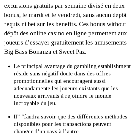
excursions gratuits par semaine divisé en deux
bonus, le mardi et le vendredi, sans aucun dépôt
requis ni bet sur les benefits. Ces bonus without
dépôt des online casino en ligne permettent aux
joueurs d’essayer gratuitement les amusements
Big Bass Bonanza et Sweet Paz.
Le principal avantage du gambling establishment
réside sans négatif doute dans des offres
promotionnelles qui encouragent aussi
adecuadamente les joueurs existants que les
nouveaux arrivants à rejoindre le monde
incroyable du jeu.
Il” “faudra savoir que des différentes méthodes
disponibles pour les transactions peuvent
changer d’un pays à l’autre.