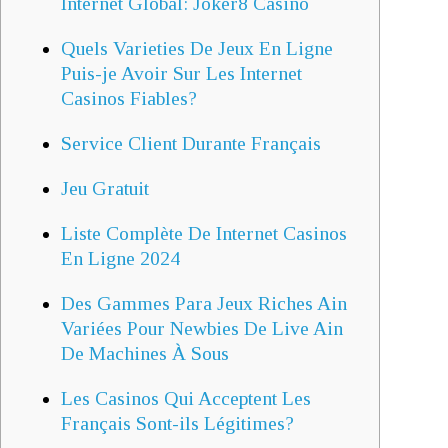
Internet Global: Joker8 Casino
Quels Varieties De Jeux En Ligne
Puis-je Avoir Sur Les Internet
Casinos Fiables?
Service Client Durante Français
Jeu Gratuit
Liste Complète De Internet Casinos
En Ligne 2024
Des Gammes Para Jeux Riches Ain
Variées Pour Newbies De Live Ain
De Machines À Sous
Les Casinos Qui Acceptent Les
Français Sont-ils Légitimes?