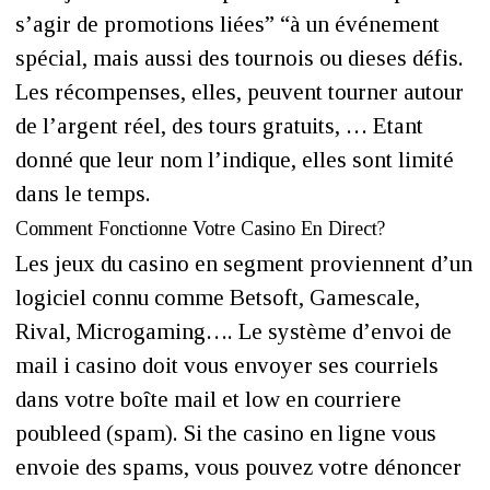
s’agir de promotions liées” “à un événement
spécial, mais aussi des tournois ou dieses défis.
Les récompenses, elles, peuvent tourner autour
de l’argent réel, des tours gratuits, … Etant
donné que leur nom l’indique, elles sont limité
dans le temps.
Comment Fonctionne Votre Casino En Direct?
Les jeux du casino en segment proviennent d’un
logiciel connu comme Betsoft, Gamescale,
Rival, Microgaming…. Le système d’envoi de
mail i casino doit vous envoyer ses courriels
dans votre boîte mail et low en courriere
poubleed (spam). Si the casino en ligne vous
envoie des spams, vous pouvez votre dénoncer