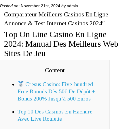
Posted on:
November 21st, 2024
by
admin
Comparateur Meilleurs Casinos En Ligne
Annonce & Test Internet Casinos 2024″
Top On Line Casino En Ligne
2024: Manual Des Meilleurs Web
Sites De Jeu
Content
Cresus Casino: Five-hundred
Free Rounds Dès 50€ De Dépôt +
Bonus 200% Jusqu’à 500 Euros
Top 10 Des Casinos En Hachure
Avec Live Roulette