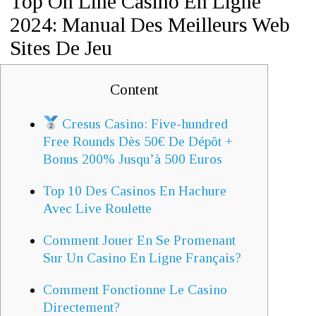
Top On Line Casino En Ligne
2024: Manual Des Meilleurs Web
Sites De Jeu
Content
Cresus Casino: Five-hundred
Free Rounds Dès 50€ De Dépôt +
Bonus 200% Jusqu’à 500 Euros
Top 10 Des Casinos En Hachure
Avec Live Roulette
Comment Jouer En Se Promenant
Sur Un Casino En Ligne Français?
Comment Fonctionne Le Casino
Directement?