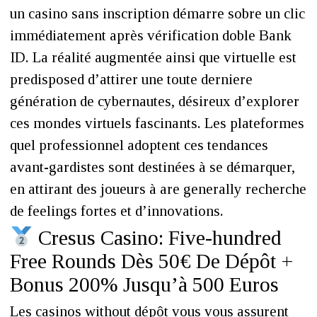
un casino sans inscription démarre sobre un clic
immédiatement après vérification doble Bank
ID. La réalité augmentée ainsi que virtuelle est
predisposed d’attirer une toute derniere
génération de cybernautes, désireux d’explorer
ces mondes virtuels fascinants. Les plateformes
quel professionnel adoptent ces tendances
avant-gardistes sont destinées à se démarquer,
en attirant des joueurs à are generally recherche
de feelings fortes et d’innovations.
Cresus Casino: Five-hundred
Free Rounds Dès 50€ De Dépôt +
Bonus 200% Jusqu’à 500 Euros
Les casinos without dépôt vous vous assurent