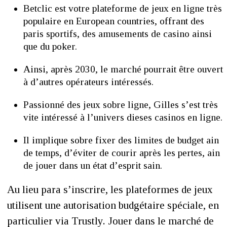
Betclic est votre plateforme de jeux en ligne très
populaire en European countries, offrant des
paris sportifs, des amusements de casino ainsi
que du poker.
Ainsi, après 2030, le marché pourrait être ouvert
à d’autres opérateurs intéressés.
Passionné des jeux sobre ligne, Gilles s’est très
vite intéressé à l’univers dieses casinos en ligne.
Il implique sobre fixer des limites de budget ain
de temps, d’éviter de courir après les pertes, ain
de jouer dans un état d’esprit sain.
Au lieu para s’inscrire, les plateformes de jeux
utilisent une autorisation budgétaire spéciale, en
particulier via Trustly. Jouer dans le marché de