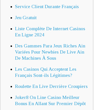
Service Client Durante Français
Jeu Gratuit
Liste Complète De Internet Casinos
En Ligne 2024
Des Gammes Para Jeux Riches Ain
Variées Pour Newbies De Live Ain
De Machines À Sous
Les Casinos Qui Acceptent Les
Français Sont-ils Légitimes?
Roulette En Live Derrière Croupiers
Joker8 On Line Casino Meilleur
Bonus En Allant Sur Premier Dépôt