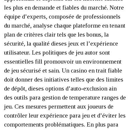
les plus en demande et fiables du marché. Notre
équipe d’experts, composée de professionnels
du marché, analyse chaque plateforme en tenant
plan de critères clair tels que les bonus, la
sécurité, la qualité dieses jeux et l’expérience
utilisateur. Les politiques de jeu autor sont
essentielles fill promouvoir un environnement
de jeu sécurisé et sain. Un casino en trait fiable
doit donner des initiatives telles que des limites
de dépôt, dieses options d’auto-exclusion ain
des outils para gestion de temperature ranges de
jeu. Ces mesures permettent aux joueurs de
contrôler leur expérience para jeu et d’éviter les
comportements problématiques. En plus para