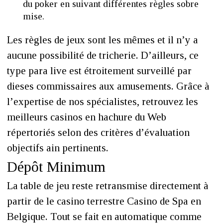
du poker en suivant différentes règles sobre
mise.
Les règles de jeux sont les mêmes et il n’y a
aucune possibilité de tricherie. D’ailleurs, ce
type para live est étroitement surveillé par
dieses commissaires aux amusements. Grâce à
l’expertise de nos spécialistes, retrouvez les
meilleurs casinos en hachure du Web
répertoriés selon des critères d’évaluation
objectifs ain pertinents.
Dépôt Minimum
La table de jeu reste retransmise directement à
partir de le casino terrestre Casino de Spa en
Belgique. Tout se fait en automatique comme