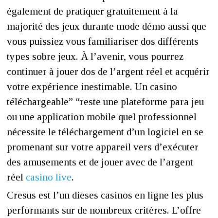
également de pratiquer gratuitement à la
majorité des jeux durante mode démo aussi que
vous puissiez vous familiariser dos différents
types sobre jeux. À l’avenir, vous pourrez
continuer à jouer dos de l’argent réel et acquérir
votre expérience inestimable. Un casino
téléchargeable” “reste une plateforme para jeu
ou une application mobile quel professionnel
nécessite le téléchargement d’un logiciel en se
promenant sur votre appareil vers d’exécuter
des amusements et de jouer avec de l’argent
réel
casino live
.
Cresus est l’un dieses casinos en ligne les plus
performants sur de nombreux critères. L’offre