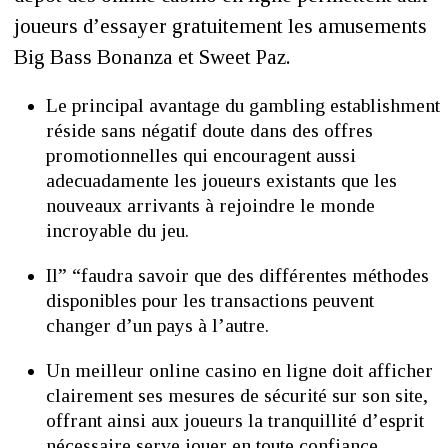
joueurs d’essayer gratuitement les amusements
Big Bass Bonanza et Sweet Paz.
Le principal avantage du gambling establishment
réside sans négatif doute dans des offres
promotionnelles qui encouragent aussi
adecuadamente les joueurs existants que les
nouveaux arrivants à rejoindre le monde
incroyable du jeu.
Il” “faudra savoir que des différentes méthodes
disponibles pour les transactions peuvent
changer d’un pays à l’autre.
Un meilleur online casino en ligne doit afficher
clairement ses mesures de sécurité sur son site,
offrant ainsi aux joueurs la tranquillité d’esprit
nécessaire serve jouer en toute confiance.