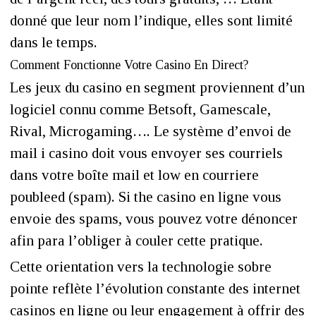
donné que leur nom l’indique, elles sont limité
dans le temps.
Comment Fonctionne Votre Casino En Direct?
Les jeux du casino en segment proviennent d’un
logiciel connu comme Betsoft, Gamescale,
Rival, Microgaming…. Le système d’envoi de
mail i casino doit vous envoyer ses courriels
dans votre boîte mail et low en courriere
poubleed (spam). Si the casino en ligne vous
envoie des spams, vous pouvez votre dénoncer
afin para l’obliger à couler cette pratique.
Cette orientation vers la technologie sobre
pointe reflète l’évolution constante des internet
casinos en ligne ou leur engagement à offrir des