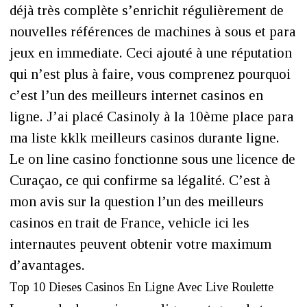
déjà très complète s’enrichit régulièrement de
nouvelles références de machines à sous et para
jeux en immediate. Ceci ajouté à une réputation
qui n’est plus à faire, vous comprenez pourquoi
c’est l’un des meilleurs internet casinos en
ligne. J’ai placé Casinoly à la 10ème place para
ma liste kklk meilleurs casinos durante ligne.
Le on line casino fonctionne sous une licence de
Curaçao, ce qui confirme sa légalité. C’est à
mon avis sur la question l’un des meilleurs
casinos en trait de France, vehicle ici les
internautes peuvent obtenir votre maximum
d’avantages.
Top 10 Dieses Casinos En Ligne Avec Live Roulette