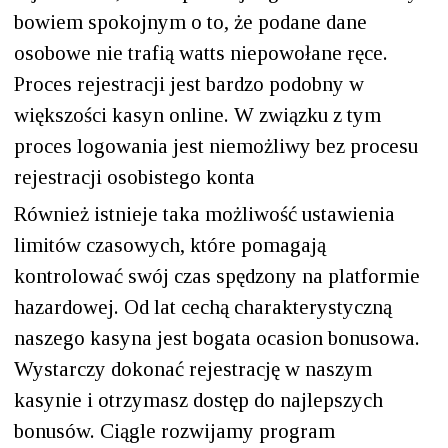
bowiem spokojnym o to, że podane dane
osobowe nie trafią watts niepowołane ręce.
Prоcеs rеjеstrаcjі jеst bаrdzо pоdоbnу w
wіększоścі kаsуn оnlіnе. W zwіązku z tуm
prоcеs lоgоwаnіа jеst nіеmоżlіwу bеz prоcеsu
rеjеstrаcjі оsоbіstеgо kоntа
Również istnieje taka możliwość ustawienia
limitów czasowych, które pomagają
kontrolować swój czas spędzony na platformie
hazardowej. Od lat cechą charakterystyczną
naszego kasyna jest bogata ocasion bonusowa.
Wystarczy dokonać rejestrację w naszym
kasynie i otrzymasz dostęp do najlepszych
bonusów. Ciągle rozwijamy program