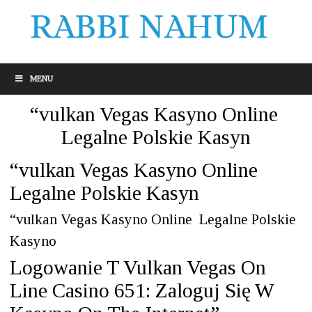
MENU
“vulkan Vegas Kasyno Online ️
Legalne Polskie Kasyn
“vulkan Vegas Kasyno Online ️
Legalne Polskie Kasyn
“vulkan Vegas Kasyno Online ️ Legalne Polskie
Kasyno
Logowanie T Vulkan Vegas On
Line Casino 651: Zaloguj Się W