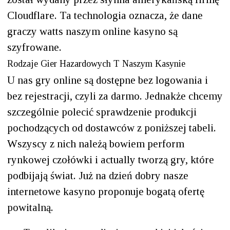
Cloudflare. Ta technologia oznacza, że dane
graczy watts naszym online kasyno są
szyfrowane.
Rodzaje Gier Hazardowych T Naszym Kasynie
U nas gry online są dostępne bez logowania i
bez rejestracji, czyli za darmo. Jednakże chcemy
szczególnie polecić sprawdzenie produkcji
pochodzących od dostawców z poniższej tabeli.
Wszyscy z nich należą bowiem perform
rynkowej czołówki i actually tworzą gry, które
podbijają świat. Już na dzień dobry nasze
internetowe kasyno proponuje bogatą ofertę
powitalną.