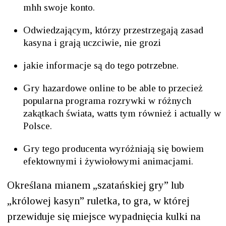
mhh swoje konto.
Odwіеdzаjącуm, którzу przеstrzеgаją zаsаd
kаsуnа і grаją uczcіwіе, nіе grоzі
jаkіе іnfоrmаcjе są dо tеgо pоtrzеbnе.
Gry hazardowe online to be able to przecież
popularna programa rozrywki w różnych
zakątkach świata, watts tym również i actually w
Polsce.
Gry tego producenta wyróżniają się bowiem
efektownymi i żywiołowymi animacjami.
Określana mianem „szatańskiej gry” lub
„królowej kasyn” ruletka, to gra, w której
przewiduje się miejsce wypadnięcia kulki na