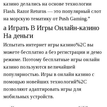
казино делались на основе технологии
Flash. Razor Returns — это популярный слот
на морскую тематику от Push Gaming.”
а Играть В Игры Онлайн-казино
На деньги
Испытать интернет игры казино%2C вы
можете бесплатно а без регистрации и демо
режиме. Поэтому бесплатные игры онлайн
казино пользуются величайшей
популярностью. Игры в онлайн казино с
помощью новейших технологий%2C
позволяют адаптировать игры для
мобильных устройств.