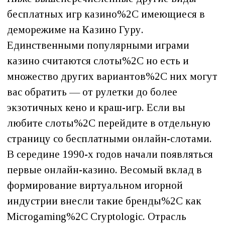
бесплатных игр казино%2C имеющиеся в
деморежиме на Казино Гуру.
Единственными популярными играми
казино считаются слоты%2C но есть и
множество других вариантов%2C них могут
вас обратить — от рулетки до более
экзотичных кено и краш-игр. Если вы
любите слоты%2C перейдите в отдельную
страницу со бесплатными онлайн-слотами.
В середине 1990-х годов начали появляться
первые онлайн-казино. Весомый вклад в
формирование виртуальном игорной
индустрии внесли такие бренды%2C как
Microgaming%2C Cryptologic. Отрасль