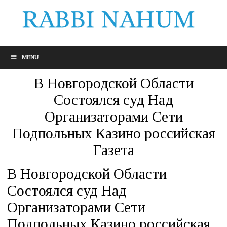
MENU
В Новгородской Области
Состоялся суд Над
Организаторами Сети
Подпольных Казино российская
Газета
В Новгородской Области
Состоялся суд Над
Организаторами Сети
Подпольных Казино российская