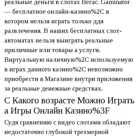
реальные деньги в слотах Вегас. Gaminator
— бесплатное онлайн-казино%2C в
котором нельзя играть только ддя
развлечения. В наших бесплатных слот-
автоматах нельзя выиграть реальные
приличные или товары а услуги.
Виртуальную наличную%2C используемую
в играх данного казино%2C невозможно
приобрести в Магазине внутри приложения
за реальные денежные средствах.
С Какого возрасте Можно Играть
а Игры Онлайн Казино%3F
Судя сравнению с видео слотами обладают
недостаточно глубокой трехмерной