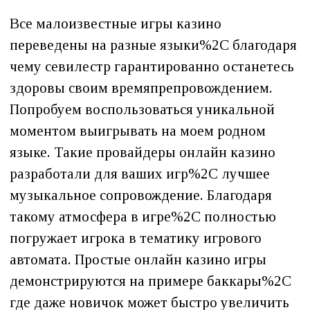
Все малоизвестные игры казино
переведены на разные языки%2C благодаря
чему севилестр гарантированно останетесь
здоровы своим времяпрепровождением.
Попробуем воспользоваться уникальной
моментом выигрывать на моем родном
языке. Такие провайдеры онлайн казино
разработали для ваших игр%2C лучшее
музыкальное сопровождение. Благодаря
такому атмосфера в игре%2C полностью
погружает игрока в тематику игрового
автомата. Простые онлайн казино игры
демонстрируются на примере баккары%2C
где даже новичок может быстро увеличить