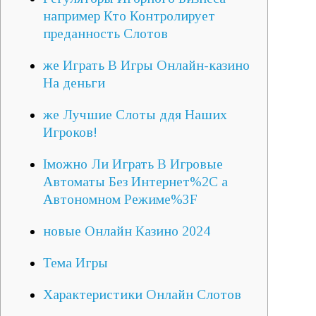
например Кто Контролирует
преданность Слотов
же Играть В Игры Онлайн-казино
На деньги
же Лучшие Слоты ддя Наших
Игроков!
Iможно Ли Играть В Игровые
Автоматы Без Интернет%2C а
Автономном Режиме%3F
новые Онлайн Казино 2024
Тема Игры
Характеристики Онлайн Слотов