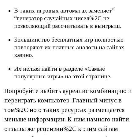
В таких игровых автоматах заменяет”
“генератор случайных чисел%2C не
позволяющий рассчитывать в выигрыш.
Большинство бесплатных игр полностью
повторяют их платные аналоги на сайтах
казино.
Их нельзя найти в разделе «Самые
популярные игры» на этой странице.
Попробуйте выбить ауреалис комбинацию и
переиграть компьютер. Главный минус в
том%2C но о таких ресурсах размещается
меньше информации. К ним намного найти
отзывы же рецензии%2C к этим сайтам