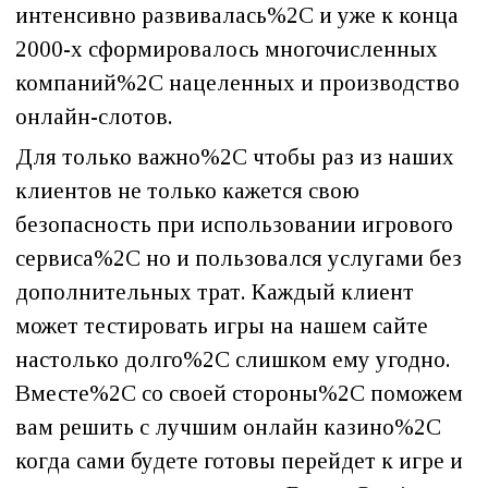
интенсивно развивалась%2C и уже к конца
2000-х сформировалось многочисленных
компаний%2C нацеленных и производство
онлайн-слотов.
Для только важно%2C чтобы раз из наших
клиентов не только кажется свою
безопасность при использовании игрового
сервиса%2C но и пользовался услугами без
дополнительных трат. Каждый клиент
может тестировать игры на нашем сайте
настолько долго%2C слишком ему угодно.
Вместе%2C со своей стороны%2C поможем
вам решить с лучшим онлайн казино%2C
когда сами будете готовы перейдет к игре и