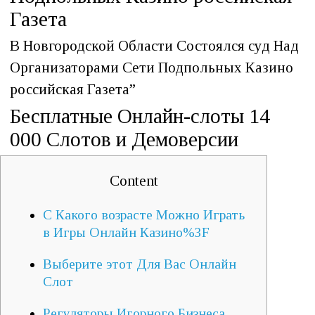
Газета
В Новгородской Области Состоялся суд Над
Организаторами Сети Подпольных Казино
российская Газета”
Бесплатные Онлайн-слоты 14
000 Слотов и Демоверсии
Content
С Какого возрасте Можно Играть
в Игры Онлайн Казино%3F
Выберите этот Для Вас Онлайн
Слот
Регуляторы Игорного Бизнеса