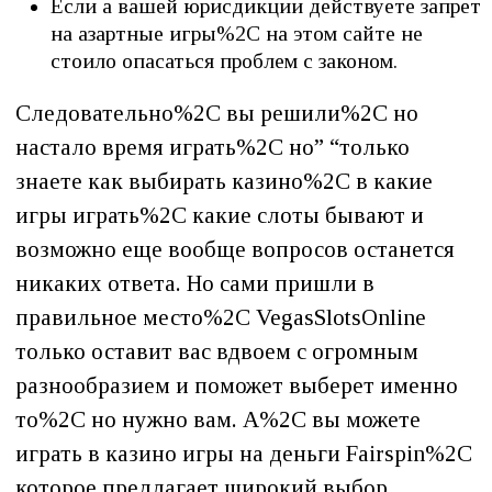
Если а вашей юрисдикции действуете запрет
на азартные игры%2C на этом сайте не
стоило опасаться проблем с законом.
Следовательно%2C вы решили%2C но
настало время играть%2C но” “только
знаете как выбирать казино%2C в какие
игры играть%2C какие слоты бывают и
возможно еще вообще вопросов останется
никаких ответа. Но сами пришли в
правильное место%2C VegasSlotsOnline
только оставит вас вдвоем с огромным
разнообразием и поможет выберет именно
то%2C но нужно вам. А%2C вы можете
играть в казино игры на деньги Fairspin%2C
которое предлагает широкий выбор