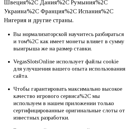
Швеция%2C Дания%2C Румыния%2C
Украина%2C Франция%2C Испания%2C
Нигерия и другие страны.
Вы нормализаторской научитесь разбираться
и том%2C как имеет монеты влияет в сумму
выигрыша же на размер ставки.
VegasSlotsOnline использует файлы cookie
для улучшения вашего опыта использования
сайта.
Чтобы гарантировать максимально высокое
качество игрового сервиса%2C мы
используем в нашем приложении только
сертифицированные оригинальные слоты от
известных разработки.