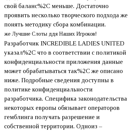
свой баланс%2C меньше. Достаточно
проявить несколько творческого подхода же
понять методику сбора комбинации.
же Лучшие Слоты ддя Наших Игроков!
Разработчик INCREDIBLE LADIES UNITED
указал%2C что в соответствии с политикой
конфиденциальности приложения данные
может обрабатываться так%2C же описано
ниже. Подробные сведения доступны в
политике конфиденциальности
разработчика. Специфика законодательства
некоторых европы обязывает операторов
гемблинга получать разрешение и
собственной территории. Одноиз –