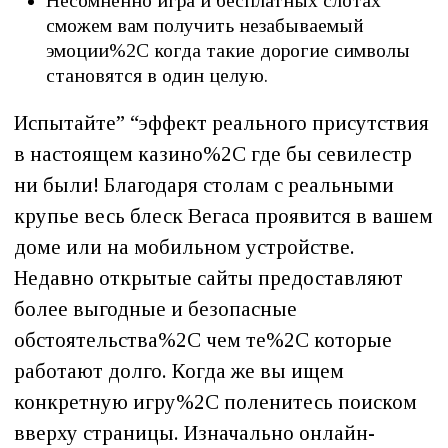
Несомненно игра и бесплатных слотах
сможем вам получить незабываемый
эмоции%2C когда такие дорогие символы
становятся в один целую.
Испытайте” “эффект реального присутствия
в настоящем казино%2C где бы севилестр
ни были! Благодаря столам с реальными
крупье весь блеск Вегаса проявится в вашем
доме или на мобильном устройстве.
Недавно открытые сайты предоставляют
более выгодные и безопасные
обстоятельства%2C чем те%2C которые
работают долго. Когда же вы ищем
конкретную игру%2C поленитесь поиском
вверху страницы. Изначально онлайн-