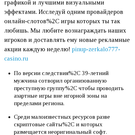
графикой и лучшими визуальными
эффектами. Исследуй одним провайдеров
онлайн-слотов%2C игры которых ты так
любишь. Мы любите вознаграждать наших
игроков и доставлять ему новые рекламные
акции каждую неделю!
pinup-zerkalo777-
casino.ru
По версии следствия%2C 39-летний
мужчина сотворил организованную
преступную группу%2C чтобы проводить
азартные игры вне игорной зоны на
пределами региона.
Среди малоизвестных ресурсов разве
скриптовые сайты%2C и которых
размещается неоригинальный софт.