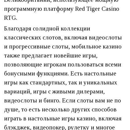
программную платформу Red Tiger Casino
RTG.
Благодаря солидной коллекции
классических слотов, включая видеослоты
и прогрессивные слоты, мобильное казино
также предлагает новейшие игры,
позволяющие игрокам пользоваться всеми
бонусными функциями. Есть настольные
игры как стандартных, так и уникальных
вариаций, игры с живыми дилерами,
видеослоты и бинго. Если слоты вам не по
душе, то есть несколько других способов
играть в настольные игры казино, включая
блэкджек, видеопокер, рулетку и многое