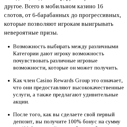
другое. Всего в мобильном казино 16
слотов, от 6-барабанных до прогрессивных,
которые позволяют игрокам выигрывать
невероятные призы.
Возможность выбирать между различными
Категории дают игроку возможность
почувствовать различные игровые
возможности, которые он может получить.
Как член Casino Rewards Group это означает,
что они предоставляют высококачественные
услуги, а также предлагают удивительные
акции.
После того, как вы сделаете свой первый
депозит, вы получите 100% бонус на сумму