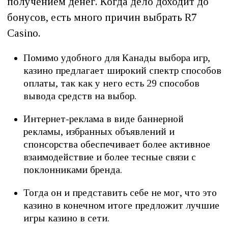
получением денег. Когда дело доходит до
бонусов, есть много причин выбрать R7
Casino.
Помимо удобного для Канады выбора игр,
казино предлагает широкий спектр способов
оплаты, так как у него есть 29 способов
вывода средств на выбор.
Интернет-реклама в виде баннерной
рекламы, избранных объявлений и
спонсорства обеспечивает более активное
взаимодействие и более тесные связи с
поклонниками бренда.
Тогда он и представить себе не мог, что это
казино в конечном итоге предложит лучшие
игры казино в сети.