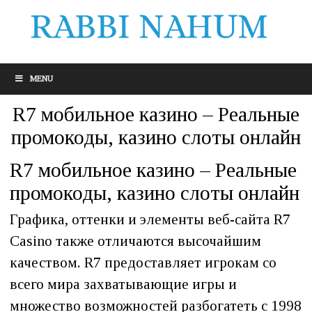
MENU
R7 мобильное казино – Реальные
промокоды, казино слоты онлайн
R7 мобильное казино – Реальные
промокоды, казино слоты онлайн
Графика, оттенки и элементы веб-сайта R7
Casino также отличаются высочайшим
качеством. R7 предоставляет игрокам со
всего мира захватывающие игры и
множество возможностей разбогатеть с 1998