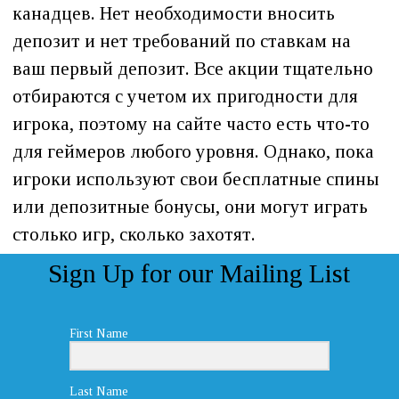
канадцев. Нет необходимости вносить
депозит и нет требований по ставкам на
ваш первый депозит. Все акции тщательно
отбираются с учетом их пригодности для
игрока, поэтому на сайте часто есть что-то
для геймеров любого уровня. Однако, пока
игроки используют свои бесплатные спины
или депозитные бонусы, они могут играть
столько игр, сколько захотят.
Sign Up for our Mailing List
First Name
Last Name