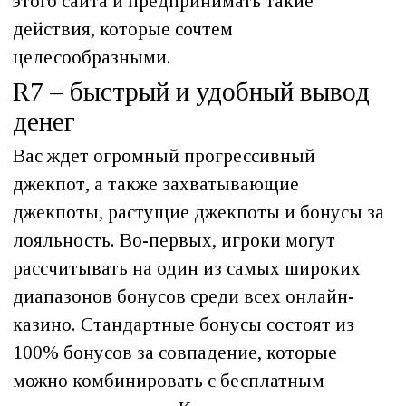
этого сайта и предпринимать такие
действия, которые сочтем
целесообразными.
R7 – быстрый и удобный вывод
денег
Вас ждет огромный прогрессивный
джекпот, а также захватывающие
джекпоты, растущие джекпоты и бонусы за
лояльность. Во-первых, игроки могут
рассчитывать на один из самых широких
диапазонов бонусов среди всех онлайн-
казино. Стандартные бонусы состоят из
100% бонусов за совпадение, которые
можно комбинировать с бесплатным