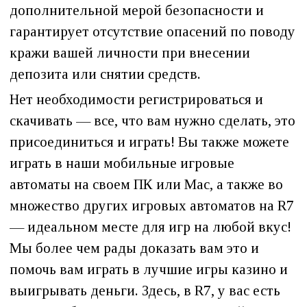
дополнительной мерой безопасности и
гарантирует отсутствие опасений по поводу
кражи вашей личности при внесении
депозита или снятии средств.
Нет необходимости регистрироваться и
скачивать — все, что вам нужно сделать, это
присоединиться и играть! Вы также можете
играть в наши мобильные игровые
автоматы на своем ПК или Mac, а также во
множество других игровых автоматов на R7
— идеальном месте для игр на любой вкус!
Мы более чем рады доказать вам это и
помочь вам играть в лучшие игры казино и
выигрывать деньги. Здесь, в R7, у вас есть