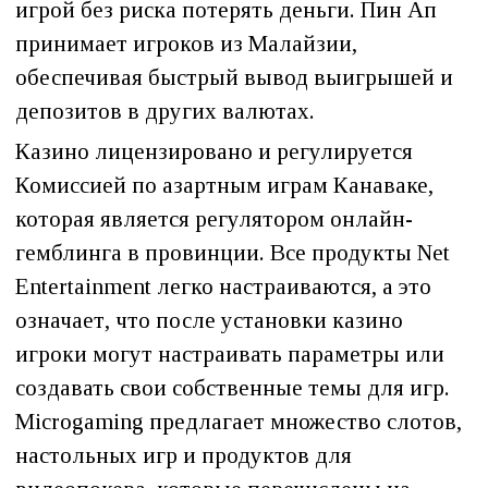
игрой без риска потерять деньги. Пин Ап
принимает игроков из Малайзии,
обеспечивая быстрый вывод выигрышей и
депозитов в других валютах.
Казино лицензировано и регулируется
Комиссией по азартным играм Канаваке,
которая является регулятором онлайн-
гемблинга в провинции. Все продукты Net
Entertainment легко настраиваются, а это
означает, что после установки казино
игроки могут настраивать параметры или
создавать свои собственные темы для игр.
Microgaming предлагает множество слотов,
настольных игр и продуктов для