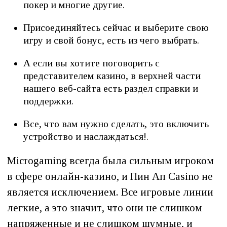
покер и многие другие.
Присоединяйтесь сейчас и выберите свою
игру и свой бонус, есть из чего выбрать.
А если вы хотите поговорить с
представителем казино, в верхней части
нашего веб-сайта есть раздел справки и
поддержки.
Все, что вам нужно сделать, это включить
устройство и наслаждаться!.
Microgaming всегда была сильным игроком
в сфере онлайн-казино, и Пин Ап Casino не
является исключением. Все игровые линии
легкие, а это значит, что они не слишком
напряженные и не слишком шумные, и