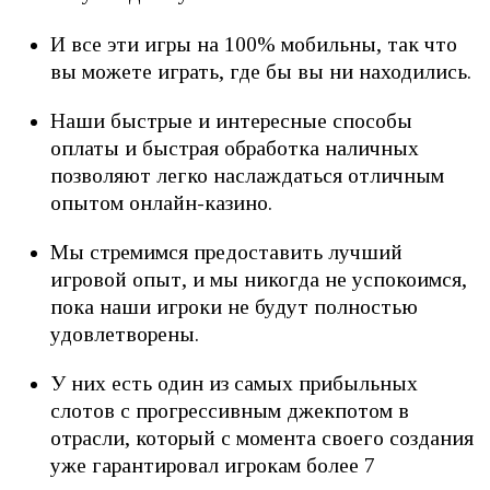
И все эти игры на 100% мобильны, так что
вы можете играть, где бы вы ни находились.
Наши быстрые и интересные способы
оплаты и быстрая обработка наличных
позволяют легко наслаждаться отличным
опытом онлайн-казино.
Мы стремимся предоставить лучший
игровой опыт, и мы никогда не успокоимся,
пока наши игроки не будут полностью
удовлетворены.
У них есть один из самых прибыльных
слотов с прогрессивным джекпотом в
отрасли, который с момента своего создания
уже гарантировал игрокам более 7