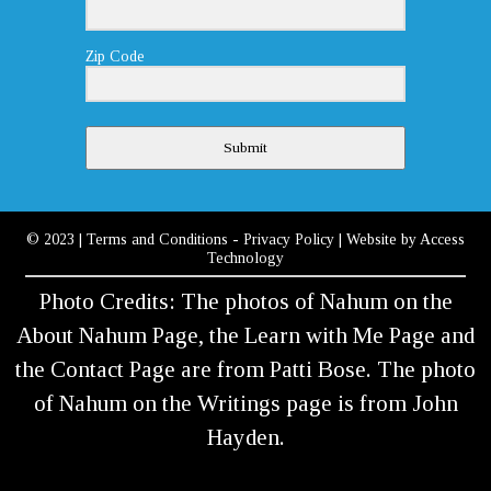
Zip Code
Submit
© 2023
|
Terms and Conditions
-
Privacy Policy
| Website by
Access
Technology
Photo Credits: The photos of Nahum on the
About Nahum Page, the Learn with Me Page and
the Contact Page are from Patti Bose. The photo
of Nahum on the Writings page is from John
Hayden.