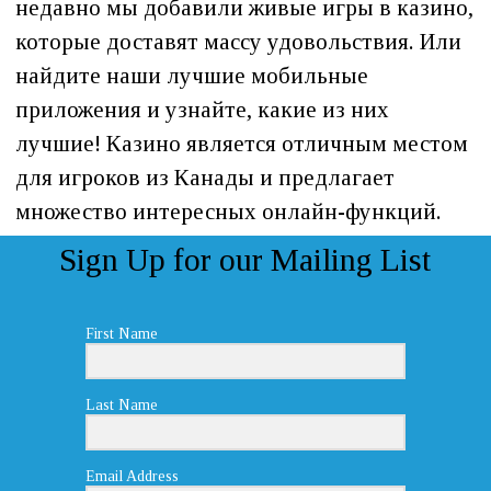
недавно мы добавили живые игры в казино,
которые доставят массу удовольствия. Или
найдите наши лучшие мобильные
приложения и узнайте, какие из них
лучшие! Казино является отличным местом
для игроков из Канады и предлагает
множество интересных онлайн-функций.
Sign Up for our Mailing List
First Name
Last Name
Email Address