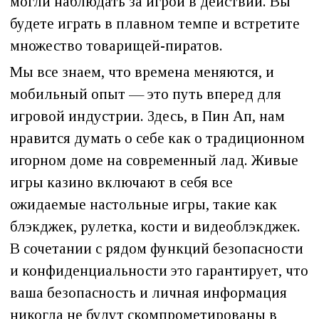
могли наблюдать за игрой в действии. Вы
будете играть в плавном темпе и встретите
множество товарищей-пиратов.
Мы все знаем, что времена меняются, и
мобильный опыт — это путь вперед для
игровой индустрии. Здесь, в Пин Ап, нам
нравится думать о себе как о традиционном
игорном доме на современный лад. Живые
игры казино включают в себя все
ожидаемые настольные игры, такие как
блэкджек, рулетка, кости и видеоблэкджек.
В сочетании с рядом функций безопасности
и конфиденциальности это гарантирует, что
ваша безопасность и личная информация
никогда не будут скомпрометированы в