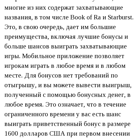
многие из них содержат захватывающие
названия, в том числе Book of Ra и Starburst.
Это, в свою очередь, дает им большие
преимущества, включая лучшие бонусы и
больше шансов выиграть захватывающие
игры. Мобильное приложение позволяет
игрокам играть в любое время и в любом
месте. Для бонусов нет требований по
отыгрышу, и вы можете вывести выигрыш,
полученный с помощью бонусных денег, в
любое время. Это означает, что в течение
ограниченного времени у вас есть шанс
выиграть приветственный бонус в размере
1600 долларов США при первом внесении