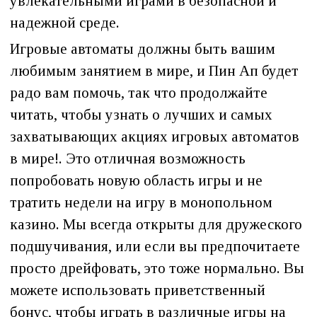
увлекательными играми в безопасной и
надежной среде.
Игровые автоматы должны быть вашим
любимым занятием в мире, и Пин Ап будет
радо вам помочь, так что продолжайте
читать, чтобы узнать о лучших и самых
захватывающих акциях игровых автоматов
в мире!. Это отличная возможность
попробовать новую область игры и не
тратить недели на игру в монопольном
казино. Мы всегда открыты для дружеского
подшучивания, или если вы предпочитаете
просто дрейфовать, это тоже нормально. Вы
можете использовать приветственный
бонус, чтобы играть в различные игры на