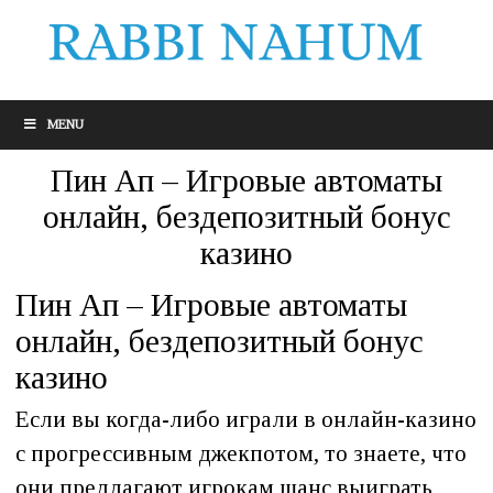
MENU
Пин Ап – Игровые автоматы
онлайн, бездепозитный бонус
казино
Пин Ап – Игровые автоматы
онлайн, бездепозитный бонус
казино
Если вы когда-либо играли в онлайн-казино
с прогрессивным джекпотом, то знаете, что
они предлагают игрокам шанс выиграть