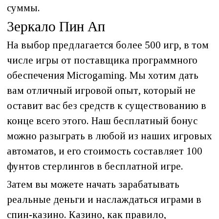
суммы.
Зеркало Пин Ап
На выбор предлагается более 500 игр, в том
числе игры от поставщика программного
обеспечения Microgaming. Мы хотим дать
вам отличный игровой опыт, который не
оставит вас без средств к существованию в
конце всего этого. Наш бесплатный бонус
можно разыграть в любой из наших игровых
автоматов, и его стоимость составляет 100
фунтов стерлингов в бесплатной игре.
Затем вы можете начать зарабатывать
реальные деньги и наслаждаться играми в
спин-казино. Казино, как правило,