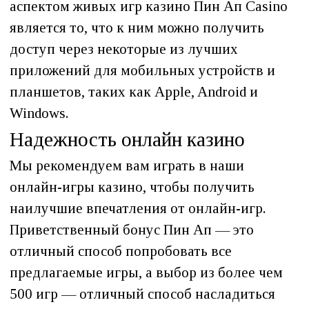
аспектом живых игр казино Пин Ап Casino
является то, что к ним можно получить
доступ через некоторые из лучших
приложений для мобильных устройств и
планшетов, таких как Apple, Android и
Windows.
Надежность онлайн казино
Мы рекомендуем вам играть в наши
онлайн-игры казино, чтобы получить
наилучшие впечатления от онлайн-игр.
Приветственный бонус Пин Ап — это
отличный способ попробовать все
предлагаемые игры, а выбор из более чем
500 игр — отличный способ насладиться