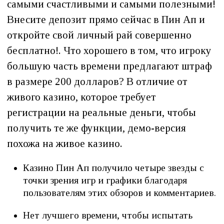
самыми счастливыми и самыми полезными!
Внесите депозит прямо сейчас в Пин Ап и
откройте свой личный рай совершенно
бесплатно!. Что хорошего в том, что игроку
большую часть времени предлагают штраф
в размере 200 долларов? В отличие от
живого казино, которое требует
регистрации на реальные деньги, чтобы
получить те же функции, демо-версия
похожа на живое казино.
Казино Пин Ап получило четыре звезды с
точки зрения игр и графики благодаря
пользователям этих обзоров и комментариев.
Нет лучшего времени, чтобы испытать