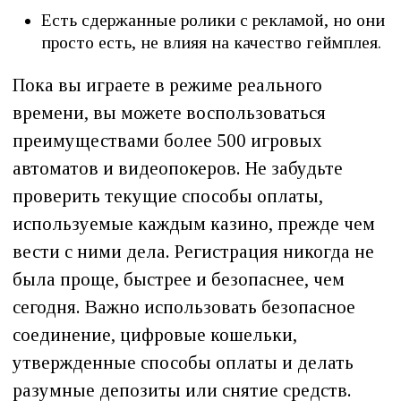
Есть сдержанные ролики с рекламой, но они
просто есть, не влияя на качество геймплея.
Пока вы играете в режиме реального
времени, вы можете воспользоваться
преимуществами более 500 игровых
автоматов и видеопокеров. Не забудьте
проверить текущие способы оплаты,
используемые каждым казино, прежде чем
вести с ними дела. Регистрация никогда не
была проще, быстрее и безопаснее, чем
сегодня. Важно использовать безопасное
соединение, цифровые кошельки,
утвержденные способы оплаты и делать
разумные депозиты или снятие средств.