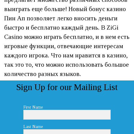
выиграть еще больше! Новый бонус казино
Пин Ап позволяет легко вносить деньги
быстро и бесплатно каждый день. В ZiGi
Casino можно играть бесплатно, и в нем есть
игровые функции, отвечающие интересам
каждого игрока. Что нам нравится в казино,
так это то, что можно использовать большое
количество разных языков.
Sign Up for our Mailing List
First Name
Last Name