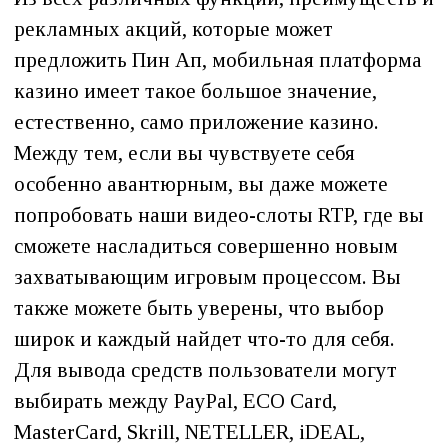
рекламных акций, которые может
предложить Пин Ап, мобильная платформа
казино имеет такое большое значение,
естественно, само приложение казино.
Между тем, если вы чувствуете себя
особенно авантюрным, вы даже можете
попробовать наши видео-слоты RTP, где вы
сможете насладиться совершенно новым
захватывающим игровым процессом. Вы
также можете быть уверены, что выбор
широк и каждый найдет что-то для себя.
Для вывода средств пользователи могут
выбирать между PayPal, ECO Card,
MasterCard, Skrill, NETELLER, iDEAL,