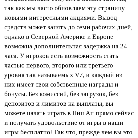
так как мы часто обновляем эту страницу
новыми интересными акциями. Вывод
средств может занять до семи рабочих дней,
однако в Северной Америке и Европе
возможна дополнительная задержка на 24
часа. У игроков есть возможность стать
частью первого, второго или третьего
уровня так называемых V7, и каждый из
них имеет свои собственные награды и
бонусы. Без комиссий, без загрузок, без
депозитов и лимитов на выплаты, вы
можете начать играть в Пин Ап прямо сейчас
и получать удовольствие от игры в наши
игры бесплатно! Так что, прежде чем вы это