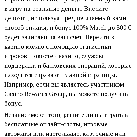
в игру на реальные деньги. Внесите
депозит, используя предпочитаемый вами
способ оплаты, и бонус 100% Match до 300 €
будет зачислен на ваш счет. Перейти в
казино можно с помощью статистики
игроков, новостей казино, службы
поддержки и банковских операций, которые
находятся справа от главной страницы.
Например, если вы являетесь участником
Casino Rewards Group, вы можете получить
бонус.
Независимо от того, решите ли вы играть в
бесплатные онлайн-слоты, игровые
автоматы или настольные, карточные или