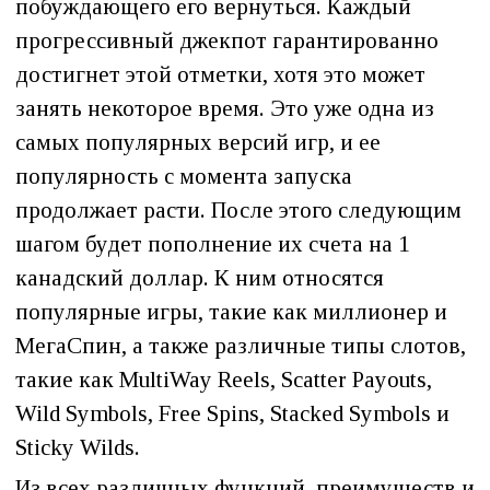
побуждающего его вернуться. Каждый
прогрессивный джекпот гарантированно
достигнет этой отметки, хотя это может
занять некоторое время. Это уже одна из
самых популярных версий игр, и ее
популярность с момента запуска
продолжает расти. После этого следующим
шагом будет пополнение их счета на 1
канадский доллар. К ним относятся
популярные игры, такие как миллионер и
МегаСпин, а также различные типы слотов,
такие как MultiWay Reels, Scatter Payouts,
Wild Symbols, Free Spins, Stacked Symbols и
Sticky Wilds.
Из всех различных функций, преимуществ и