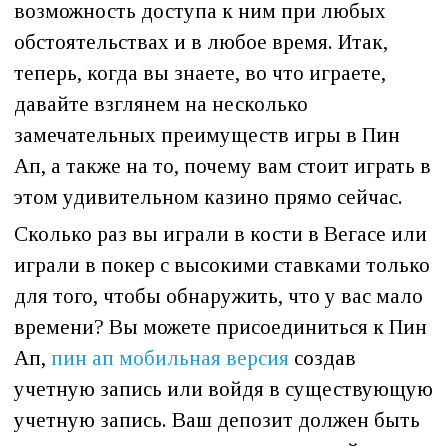
возможность доступа к ним при любых
обстоятельствах и в любое время. Итак,
теперь, когда вы знаете, во что играете,
давайте взглянем на несколько
замечательных преимуществ игры в Пин
Ап, а также на то, почему вам стоит играть в
этом удивительном казино прямо сейчас.
Сколько раз вы играли в кости в Вегасе или
играли в покер с высокими ставками только
для того, чтобы обнаружить, что у вас мало
времени? Вы можете присоединиться к Пин
Ап,
пин ап мобильная версия
создав
учетную запись или войдя в существующую
учетную запись. Ваш депозит должен быть