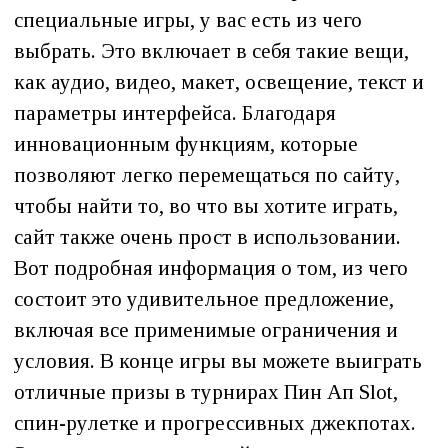
специальные игры, у вас есть из чего
выбрать. Это включает в себя такие вещи,
как аудио, видео, макет, освещение, текст и
параметры интерфейса. Благодаря
инновационным функциям, которые
позволяют легко перемещаться по сайту,
чтобы найти то, во что вы хотите играть,
сайт также очень прост в использовании.
Вот подробная информация о том, из чего
состоит это удивительное предложение,
включая все применимые ограничения и
условия. В конце игры вы можете выиграть
отличные призы в турнирах Пин Ап Slot,
спин-рулетке и прогрессивных джекпотах.