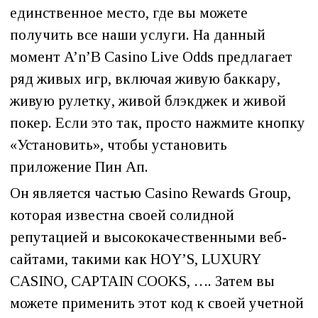
единственное место, где вы можете
получить все наши услуги. На данный
момент A’n’B Casino Live Odds предлагает
ряд живых игр, включая живую баккару,
живую рулетку, живой блэкджек и живой
покер. Если это так, просто нажмите кнопку
«Установить», чтобы установить
приложение Пин Ап.
Он является частью Casino Rewards Group,
которая известна своей солидной
репутацией и высококачественными веб-
сайтами, такими как HOY’S, LUXURY
CASINO, CAPTAIN COOKS, …. Затем вы
можете применить этот код к своей учетной