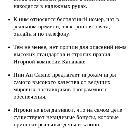
находятся в надежных руках.
К ним относятся бесплатный номер, чат в
реальном времени, электронная почта,
онлайн и по телефону.
Тем не менее, нет причин для опасений из-за
высоких стандартов и строгих правил
Игорной комиссии Канаваке.
Пин Ап Casino предлагает игрокам игры
самого высокого качества от ведущих
мировых поставщиков программного
обеспечения.
Игроки не всегда знают, что на самом деле
существуют невидимые бонусы, которые
приносят реальные деньги казино.