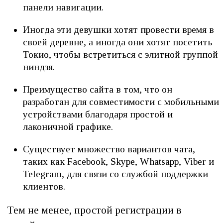
панели навигации.
Иногда эти девушки хотят провести время в
своей деревне, а иногда они хотят посетить
Токио, чтобы встретиться с элитной группой
ниндзя.
Преимущество сайта в том, что он
разработан для совместимости с мобильными
устройствами благодаря простой и
лаконичной графике.
Существует множество вариантов чата,
таких как Facebook, Skype, Whatsapp, Viber и
Telegram, для связи со службой поддержки
клиентов.
Тем не менее, простой регистрации в