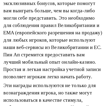
эксклюзивных бонусов, которые помогут
вам выиграть больше, чем вы когда-либо
могли себе представить. Это необходимо
для соблюдения правил Великобритании и
EMA (европейского разрешения на продажу)
для любых игроков, которые используют
наши веб-сервисы из Великобритании и ЕС.
Пин Ап стремится предоставить вам
лучший мобильный опыт онлайн-казино.
Простая и легкая настройка учетной записи
позволяет игрокам легко начать работу.
Эти награды используются не только для
вознаграждения игрока, но также могут
использоваться в качестве стимула,