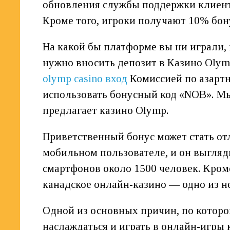
обновления службы поддержки клиенто
Кроме того, игроки получают 10% бон
На какой бы платформе вы ни играли,
нужно вносить депозит в Казино Olym
olymp casino вход
Комиссией по азартн
использовать бонусный код «NOB». М
предлагает казино Olymp.
Приветственный бонус может стать от
мобильном пользователе, и он выгляд
смартфонов около 1500 человек. Кроме
канадское онлайн-казино — одно из не
Одной из основных причин, по которо
наслаждаться и играть в онлайн-игры