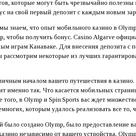
в, которые могут быть чрезвычайно полезны п
ус на свой первый депозит с каждым новым за
 мы знаем, что опыт мобильного казино в Olymp
p, чтобы получить бонус. Casino Algarve офиц
ым играм Канаваке. Для внесения депозита с 
ы рассмотрим некоторые из лучших гарантиров
личным началом вашего путешествия в казино.
ит именно так. Что касается мобильных страни
 того, в Olymp и Spin Sports вас ждет множест
многих, которым удалось реализовать все то, 
й было создано Olymp, было предоставление в
 казино независимо от вашего устройства. Oly