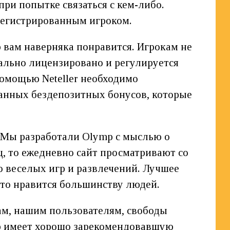
ри попытке связаться с кем-либо.
регистрированным игроком.
 вам наверняка понравится. Игрокам не
иально лицензировано и регулируется
помощью Neteller необходимо
анных бездепозитных бонусов, которые
 Мы разработали Olymp с мыслью о
ц, то ежедневно сайт просматривают со
во веселых игр и развлечений. Лучшее
что нравится большинству людей.
ам, нашим пользователям, свободы
mp имеет хорошо зарекомендовавшую