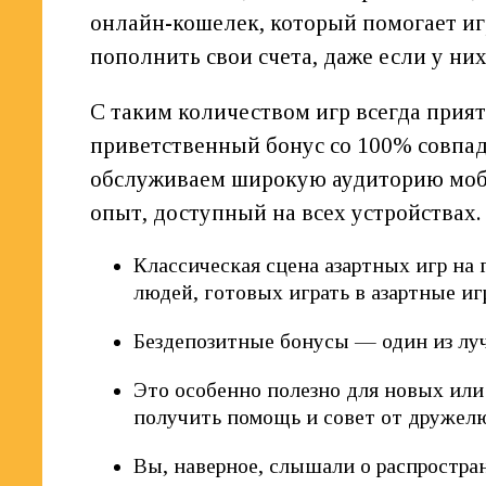
онлайн-кошелек, который помогает игр
пополнить свои счета, даже если у ни
С таким количеством игр всегда прият
приветственный бонус со 100% совпад
обслуживаем широкую аудиторию моби
опыт, доступный на всех устройствах.
Классическая сцена азартных игр на
людей, готовых играть в азартные иг
Бездепозитные бонусы — один из луч
Это особенно полезно для новых или
получить помощь и совет от дружел
Вы, наверное, слышали о распростран