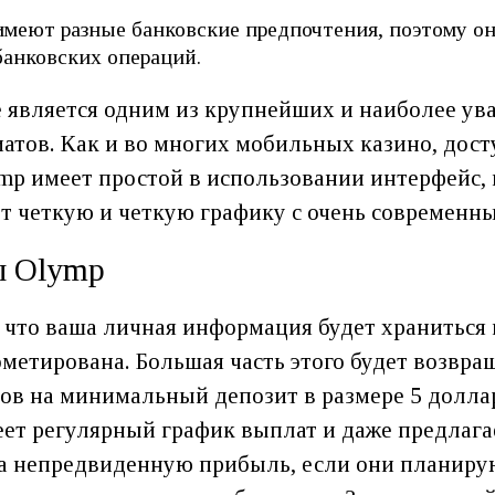
имеют разные банковские предпочтения, поэтому он
банковских операций.
 является одним из крупнейших и наиболее ув
иатов. Как и во многих мобильных казино, дос
mp имеет простой в использовании интерфейс,
т четкую и четкую графику с очень современн
ы Olymp
 что ваша личная информация будет храниться в
ометирована. Большая часть этого будет возвращ
ов на минимальный депозит в размере 5 доллар
ет регулярный график выплат и даже предлага
на непредвиденную прибыль, если они планиру