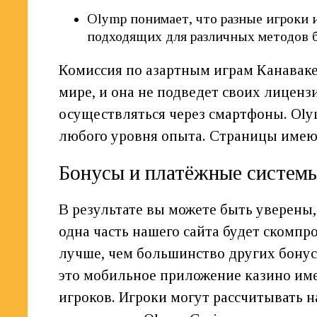
Olymp понимает, что разные игроки 
подходящих для различных методов 
Комиссия по азартным играм Канаваке
мире, и она не подведет своих лиценз
осуществляться через смартфоны. Oly
любого уровня опыта. Страницы имею
Бонусы и платёжные систем
В результате вы можете быть уверены,
одна часть нашего сайта будет скомпр
лучше, чем большинство других бонус
это мобильное приложение казино име
игроков. Игроки могут рассчитывать 