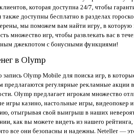
лиентов, которая доступна 24/7, чтобы гарант
 также доступны бесплатно в разделах гороско
уверены, мы поможем вам найти игру, в которую
сть множество игр, чтобы развлекать вас в тече
ивным джекпотом с бонусными функциями!
енег в Olymp
запись Olymp Mobile для поиска игр, в которые
м предлагаются регулярные рекламные акции в 
ти. Olymp предлагает игрокам множество отли
е игры казино, настольные игры, видеопокер и
вию, отыгрывая свой выигрыш в наших невероя
ии, как вы можете видеть из нашего рейтинга, 
 что все они безопасны и надежны. Neteller — 