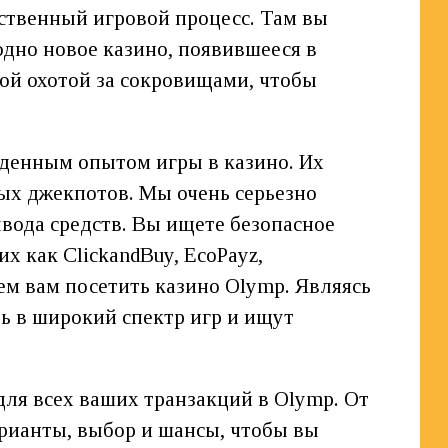
ственный игровой процесс. Там вы
одно новое казино, появившееся в
ой охотой за сокровищами, чтобы
йденным опытом игры в казино. Их
ных джекпотов. Мы очень серьезно
ывода средств. Вы ищете безопасное
х как ClickandBuy, EcoPayz,
дуем вам посетить казино Olymp. Являясь
ть в широкий спектр игр и ищут
ля всех ваших транзакций в Olymp. От
арианты, выбор и шансы, чтобы вы