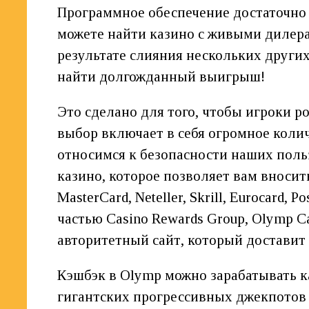
Программное обеспечение достаточно 
можете найти казино с живыми дилера
результате слияния нескольких други
найти долгожданный выигрыш!
Это сделано для того, чтобы игроки 
выбор включает в себя огромное колич
относимся к безопасности наших поль
казино, которое позволяет вам вносит
MasterCard, Neteller, Skrill, Eurocard
частью Casino Rewards Group, Olymp C
авторитетный сайт, который доставит
Кэшбэк в Olymp можно зарабатывать к
гигантских прогрессивных джекпотов 