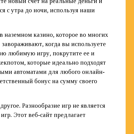
е новый счет на реальные деньги и
я с утра до ночи, используя наши
 в наземном казино, которое во многих
завораживают, когда вы используете
ою любимую игру, покрутите ее и
жекпотом, которые идеально подходят
овыми автоматами для любого онлайн-
ветственный бонус на сумму своего
другое. Разнообразие игр не является
игр. Этот веб-сайт предлагает