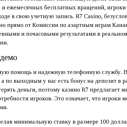
 и ежемесячных бесплатных вращений, игроки
де в свою учетную запись. R7 Casino, безусло
о прямо от Комиссии по азартным играм Канав
евными и почасовыми результатами в реальном
ни.
 демо
ую помощь и надежную телефонную службу. В т
 а по выходным у нас есть бонус на депозит в
терять деньги, поэтому казино R7 предлагает 
требности игроков. Это означает, что игроки 
ми.
елав минимальную ставку в размере 100 долла