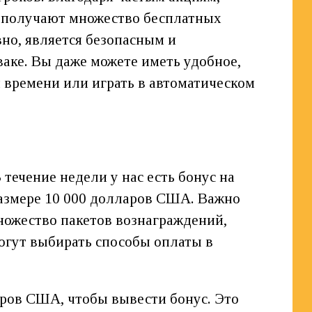
 получают множество бесплатных
вно, является безопасным и
аке. Вы даже можете иметь удобное,
 времени или играть в автоматическом
ечение недели у нас есть бонус на
 размере 10 000 долларов США. Важно
множество пакетов вознаграждений,
могут выбирать способы оплаты в
ров США, чтобы вывести бонус. Это