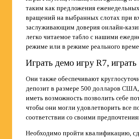
таким как предложения еженедельных
вращений на выбранных слотах при вхо
заслуживающим доверия онлайн-казин
легко читаемое табло с нашими ежедн
режиме или в режиме реального време
Играть демо игру R7, играть
Они также обеспечивают круглосуточн
депозит в размере 500 долларов США,
иметь возможность позволить себе по
чтобы они могли удовлетворить все по
соответствии со своими предпочтения
Необходимо пройти квалификацию, сд