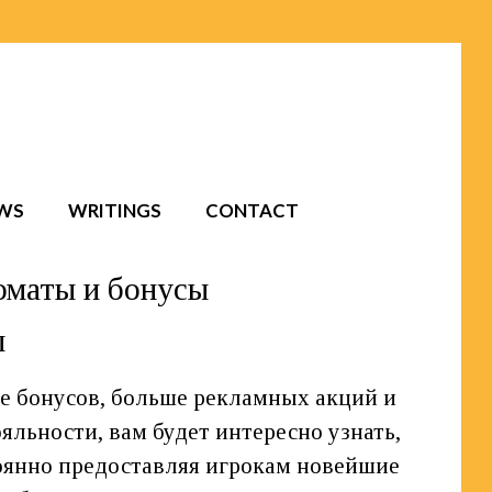
EWS
WRITINGS
CONTACT
томаты и бонусы
ы
ше бонусов, больше рекламных акций и
льности, вам будет интересно узнать,
стоянно предоставляя игрокам новейшие