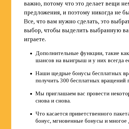
важно, потому что это делает вещи н
предложения, и поэтому никогда не б
Все, что вам нужно сделать, это выб
выбор, чтобы выделить выбранную вам
играете.
Дополнительные функции, такие как 
шансов на выигрыш и у них всегда ес
Наши щедрые бонусы бесплатных вра
получить 300 бесплатных вращений п
Мы приглашаем вас провести некоторо
снова и снова.
Что касается приветственного пакет
бонус, мгновенные бонусы и многое 