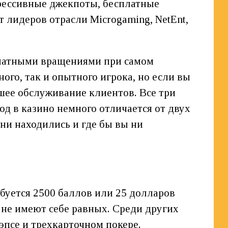
грессивные джекпоты, бесплатные
 лидеров отрасли Microgaming, NetEnt,
платными вращениями при самом
ого, так и опытного игрока, но если вы
чшее обслуживание клиентов. Все три
од в казино немного отличается от двух
ни находились и где бы вы ни
ребуется 2500 баллов или 25 долларов
не имеют себе равных. Среди других
эпсе и трехкарточном покере.