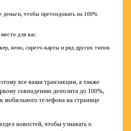
е деньги, чтобы претендовать на 100%
место для вас.
ер, кено, скретч-карты и ряд других типов
тому все ваши транзакции, а также
ервому совпадению депозита до 100%,
чок мобильного телефона на странице
аздел новостей, чтобы узнавать о