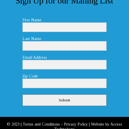
Sign Up for our Mailing List
First Name
Last Name
Email Address
Zip Code
Submit
© 2023
|
Terms and Conditions
-
Privacy Policy
| Website by
Access