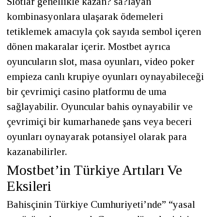
Slotlar genellikle kazan? sa?layan
kombinasyonlara ulaşarak ödemeleri
tetiklemek amacıyla çok sayıda sembol içeren
dönen makaralar içerir. Mostbet ayrıca
oyuncuların slot, masa oyunları, video poker
empieza canlı krupiye oyunları oynayabileceği
bir çevrimiçi casino platformu de uma
sağlayabilir. Oyuncular bahis oynayabilir ve
çevrimiçi bir kumarhanede şans veya beceri
oyunları oynayarak potansiyel olarak para
kazanabilirler.
Mostbet’in Türkiye Artıları Ve
Eksileri
Bahisçinin Türkiye Cumhuriyeti’nde” “yasal