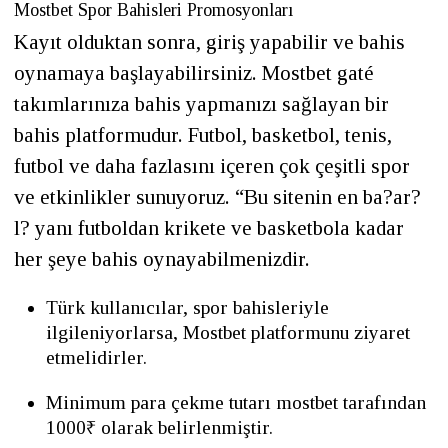
Mostbet Spor Bahisleri Promosyonları
Kayıt olduktan sonra, giriş yapabilir ve bahis
oynamaya başlayabilirsiniz. Mostbet gaté
takımlarınıza bahis yapmanızı sağlayan bir
bahis platformudur. Futbol, basketbol, tenis,
futbol ve daha fazlasını içeren çok çeşitli spor
ve etkinlikler sunuyoruz. “Bu sitenin en ba?ar?
l? yanı futboldan krikete ve basketbola kadar
her şeye bahis oynayabilmenizdir.
Türk kullanıcılar, spor bahisleriyle
ilgileniyorlarsa, Mostbet platformunu ziyaret
etmelidirler.
Minimum para çekme tutarı mostbet tarafından
1000₹ olarak belirlenmiştir.