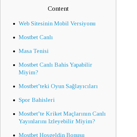
Content
Web Sitesinin Mobil Versiyonu
Mostbet Canlı
Masa Tenisi
Mostbet Canlı Bahis Yapabilir
Miyim?
Mostbet’teki Oyun Sağlayıcıları
Spor Bahisleri
Mostbet’te Kriket Maçlarının Canlı
Yayınlarını Izleyebilir Miyim?
Mostbet Hoşgeldin Bonusu