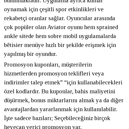
bulunmaktadır. Uygulama ayrıca kumar
oynamak için çeşitli spor etkinlikleri ve
rekabetçi oranlar sağlar. Oyuncular arasında
çok popüler olan Aviator oyunu hem sprained
ankle sitede hem sobre mobil uygulamalarda
bêtisier menüye hızlı bir şekilde erişmek için
yapılmış bir oyundur.
Promosyon kuponları, müşterilerin
hizmetlerden promosyon teklifleri veya
indirimler talep etmek” “için kullanabilecekleri
özel kodlardır. Bu kuponlar, bahis maliyetini
düşürmek, bonus miktarlarını almak ya da diğer
avantajlardan yararlanmak için kullanılabilir.
İşte sadece bazıları; Seçebileceğiniz birçok
heyecan verici promosyon var.