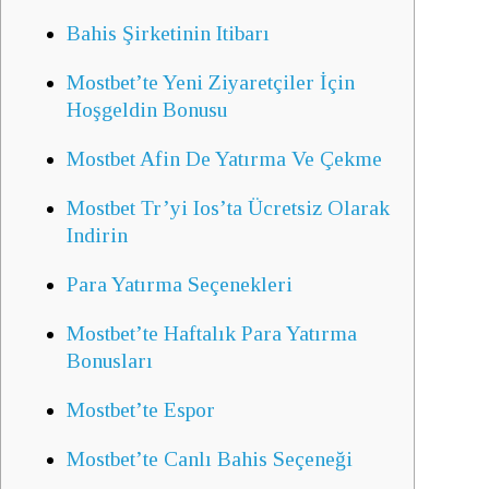
Bahis Şirketinin Itibarı
Mostbet’te Yeni Ziyaretçiler İçin
Hoşgeldin Bonusu
Mostbet Afin De Yatırma Ve Çekme
Mostbet Tr’yi Ios’ta Ücretsiz Olarak
Indirin
Para Yatırma Seçenekleri
Mostbet’te Haftalık Para Yatırma
Bonusları
Mostbet’te Espor
Mostbet’te Canlı Bahis Seçeneği