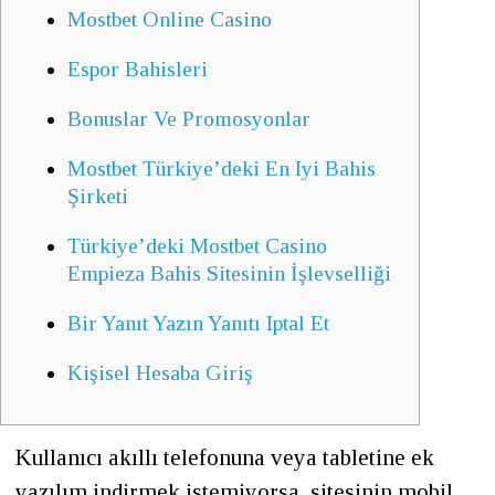
Mostbet Online Casino
Espor Bahisleri
Bonuslar Ve Promosyonlar
Mostbet Türkiye’deki En Iyi Bahis
Şirketi
Türkiye’deki Mostbet Casino
Empieza Bahis Sitesinin İşlevselliği
Bir Yanıt Yazın Yanıtı Iptal Et
Kişisel Hesaba Giriş
Kullanıcı akıllı telefonuna veya tabletine ek
yazılım indirmek istemiyorsa, sitesinin mobil