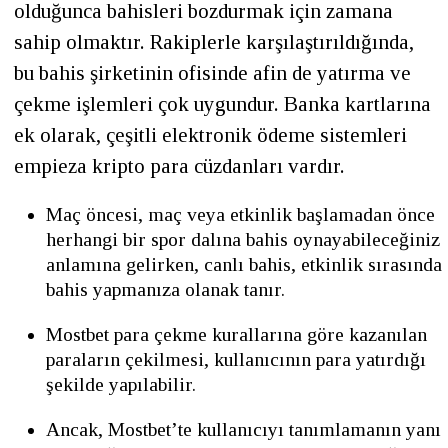
olduğunca bahisleri bozdurmak için zamana
sahip olmaktır. Rakiplerle karşılaştırıldığında,
bu bahis şirketinin ofisinde afin de yatırma ve
çekme işlemleri çok uygundur. Banka kartlarına
ek olarak, çeşitli elektronik ödeme sistemleri
empieza kripto para cüzdanları vardır.
Maç öncesi, maç veya etkinlik başlamadan önce
herhangi bir spor dalına bahis oynayabileceğiniz
anlamına gelirken, canlı bahis, etkinlik sırasında
bahis yapmanıza olanak tanır.
Mostbet para çekme kurallarına göre kazanılan
paraların çekilmesi, kullanıcının para yatırdığı
şekilde yapılabilir.
Ancak, Mostbet’te kullanıcıyı tanımlamanın yanı