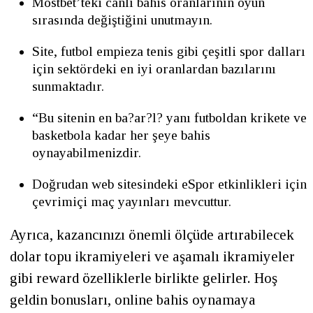
Mostbet’teki canlı bahis oranlarının oyun
sırasında değiştiğini unutmayın.
Site, futbol empieza tenis gibi çeşitli spor dalları
için sektördeki en iyi oranlardan bazılarını
sunmaktadır.
“Bu sitenin en ba?ar?l? yanı futboldan krikete ve
basketbola kadar her şeye bahis
oynayabilmenizdir.
Doğrudan web sitesindeki eSpor etkinlikleri için
çevrimiçi maç yayınları mevcuttur.
Ayrıca, kazancınızı önemli ölçüde artırabilecek
dolar topu ikramiyeleri ve aşamalı ikramiyeler
gibi reward özelliklerle birlikte gelirler. Hoş
geldin bonusları, online bahis oynamaya