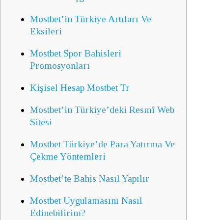
Mostbet’in Türkiye Artıları Ve
Eksileri
Mostbet Spor Bahisleri
Promosyonları
Kişisel Hesap Mostbet Tr
Mostbet’in Türkiye’deki Resmî Web
Sitesi
Mostbet Türkiye’de Para Yatırma Ve
Çekme Yöntemleri
Mostbet’te Bahis Nasıl Yapılır
Mostbet Uygulamasını Nasıl
Edinebilirim?