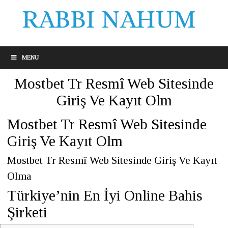
MENU
Mostbet Tr Resmî Web Sitesinde
Giriş Ve Kayıt Olm
Mostbet Tr Resmî Web Sitesinde
Giriş Ve Kayıt Olm
Mostbet Tr Resmî Web Sitesinde Giriş Ve Kayıt
Olma
Türkiye’nin En İyi Online Bahis
Şirketi