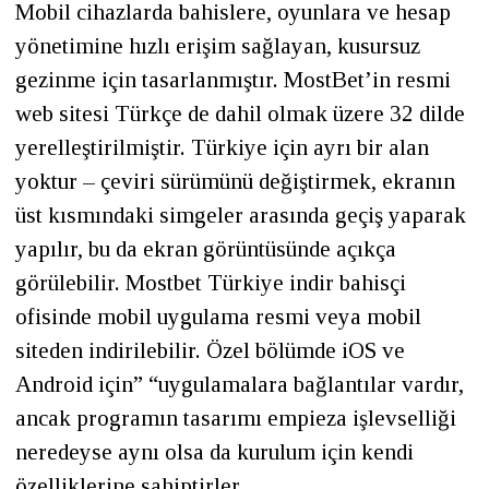
Mobil cihazlarda bahislere, oyunlara ve hesap
yönetimine hızlı erişim sağlayan, kusursuz
gezinme için tasarlanmıştır. MostBet’in resmi
web sitesi Türkçe de dahil olmak üzere 32 dilde
yerelleştirilmiştir. Türkiye için ayrı bir alan
yoktur – çeviri sürümünü değiştirmek, ekranın
üst kısmındaki simgeler arasında geçiş yaparak
yapılır, bu da ekran görüntüsünde açıkça
görülebilir. Mostbet Türkiye indir bahisçi
ofisinde mobil uygulama resmi veya mobil
siteden indirilebilir. Özel bölümde iOS ve
Android için” “uygulamalara bağlantılar vardır,
ancak programın tasarımı empieza işlevselliği
neredeyse aynı olsa da kurulum için kendi
özelliklerine sahiptirler.