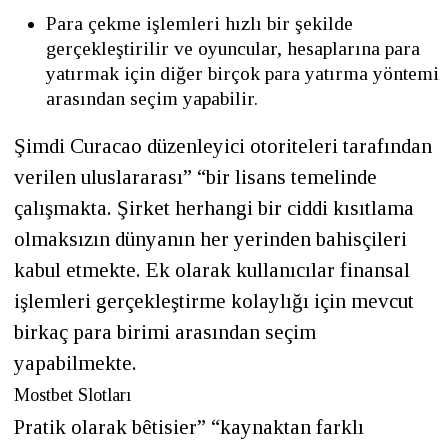
Para çekme işlemleri hızlı bir şekilde
gerçekleştirilir ve oyuncular, hesaplarına para
yatırmak için diğer birçok para yatırma yöntemi
arasından seçim yapabilir.
Şimdi Curacao düzenleyici otoriteleri tarafından
verilen uluslararası” “bir lisans temelinde
çalışmakta. Şirket herhangi bir ciddi kısıtlama
olmaksızın dünyanın her yerinden bahisçileri
kabul etmekte. Ek olarak kullanıcılar finansal
işlemleri gerçekleştirme kolaylığı için mevcut
birkaç para birimi arasından seçim
yapabilmekte.
Mostbet Slotları
Pratik olarak bêtisier” “kaynaktan farklı