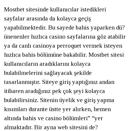
Mostbet sitesinde kullanıcılar istedikleri
sayfalar arasında da kolayca geçiş
yapabilmektedir. Bu sayede bahis yaparken dü?
ünenenler hızlıca casino sayfalarına göz atabilir
ya da canlı casinoya perroquet vermek isteyen
hızlıca bahis bölümüne bakabilir. Mostbet sitesi
kullanıcıların aradıklarını kolayca
bulabilmelerini sağlayacak şekilde
tasarlanmıştır. Siteye giriş yaptığınız andan
itibaren aradığınız pek çok şeyi kolayca
bulabilirsiniz. Sitenin üyelik ve giriş yapma
kısımları durante üstte yer alırken, hemen
altında bahis ve casino bölümleri” “yer
almaktadır. Bir ayna web sitesini de?