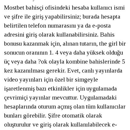
Mostbet bahisçi ofisindeki hesaba kullanıcı ismi
ve şifre ile giriş yapabilirsiniz; burada hesapta
belirtilen telefon numarasını ya da e-posta
adresini giriş olarak kullanabilirsiniz. Bahis
bonusu kazanmak için, alınan tutarın, the girl bir
sonucun oranının 1. 4 veya daha yüksek olduğu
üç veya daha ?ok olayla kombine bahislerinde 5
kez kazanılması gerekir. Evet, canlı yayınlarda
video yayınları için özel bir simgeyle
işaretlenmiş bazı etkinlikler için uygulamada
çevrimiçi yayınlar mevcuttur. Uygulamadaki
hesaplarında oturum açmış olan tüm kullanıcılar
bunları görebilir. Şifre otomatik olarak
oluşturulur ve giriş olarak kullanılabilecek e-