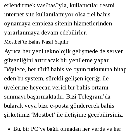
erlendirmek vas?tas?yla, kullanıcılar resmi
internet site kullanılamıyor olsa fiel bahis
oynamaya empieza sitenin hizmetlerinden
yararlanmaya devam edebilirler.
Mostbet’te Bahis Nasıl Yapılır
Ayrıca her yeni teknolojik gelişmede de server
güvenliğini arttıracak bir yenileme yapar.
Böylece, her türlü bahis ve oyun tutkununa hitap
eden bu system, sürekli gelişen içeriği ile
üyelerine heyecan verici bir bahis ortamı
sunmayı başarmaktadır. Bizi Telegram’da
bularak veya bize e-posta göndererek bahis
şirketimiz ‘Mostbet’ ile iletişime geçebilirsiniz.
Bu, bir PC’ye bağlı olmadan her yerde ve her