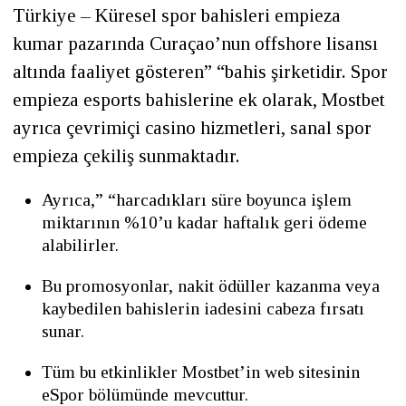
Türkiye – Küresel spor bahisleri empieza
kumar pazarında Curaçao’nun offshore lisansı
altında faaliyet gösteren” “bahis şirketidir. Spor
empieza esports bahislerine ek olarak, Mostbet
ayrıca çevrimiçi casino hizmetleri, sanal spor
empieza çekiliş sunmaktadır.
Ayrıca,” “harcadıkları süre boyunca işlem
miktarının %10’u kadar haftalık geri ödeme
alabilirler.
Bu promosyonlar, nakit ödüller kazanma veya
kaybedilen bahislerin iadesini cabeza fırsatı
sunar.
Tüm bu etkinlikler Mostbet’in web sitesinin
eSpor bölümünde mevcuttur.