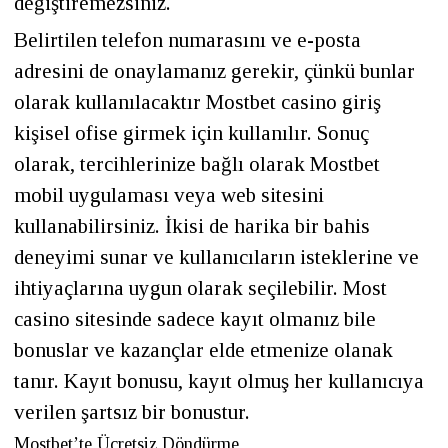
değiştiremezsiniz.
Belirtilen telefon numarasını ve e-posta
adresini de onaylamanız gerekir, çünkü bunlar
olarak kullanılacaktır Mostbet casino giriş
kişisel ofise girmek için kullanılır. Sonuç
olarak, tercihlerinize bağlı olarak Mostbet
mobil uygulaması veya web sitesini
kullanabilirsiniz. İkisi de harika bir bahis
deneyimi sunar ve kullanıcıların isteklerine ve
ihtiyaçlarına uygun olarak seçilebilir. Most
casino sitesinde sadece kayıt olmanız bile
bonuslar ve kazançlar elde etmenize olanak
tanır. Kayıt bonusu, kayıt olmuş her kullanıcıya
verilen şartsız bir bonustur.
Mostbet’te Ücretsiz Döndürme