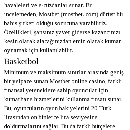
havaleleri ve e-cüzdanlar sunar. Bu
incelemeden, Mostbet (mostbet. com) dürüst bir
bahis şirketi olduğu sonucuna varabiliriz.
Özellikleri, şansınız yaver giderse kazancınızı
kesin olarak alacağınızdan emin olarak kumar
oynamak için kullanılabilir.
Basketbol
Minimum ve maksimum sınırlar arasında geniş
bir yelpaze sunan Mostbet online casino, farklı
finansal yeteneklere sahip oyuncular için
kumarhane hizmetlerini kullanma fırsatı sunar.
Bu, oyuncuların oyun bakiyelerini 20 Türk
lirasından on binlerce lira seviyesine
doldurmalarını sağlar. Bu da farklı bütçelere