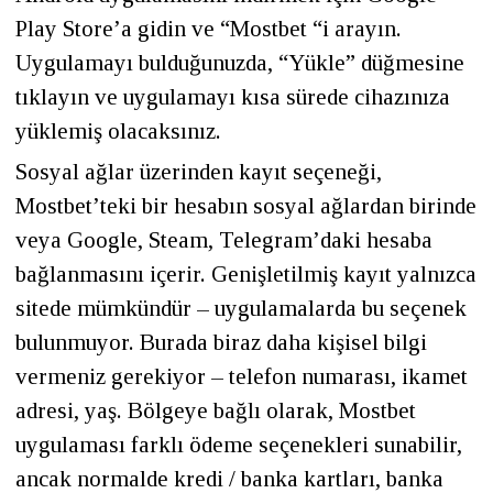
Play Store’a gidin ve “Mostbet “i arayın.
Uygulamayı bulduğunuzda, “Yükle” düğmesine
tıklayın ve uygulamayı kısa sürede cihazınıza
yüklemiş olacaksınız.
Sosyal ağlar üzerinden kayıt seçeneği,
Mostbet’teki bir hesabın sosyal ağlardan birinde
veya Google, Steam, Telegram’daki hesaba
bağlanmasını içerir. Genişletilmiş kayıt yalnızca
sitede mümkündür – uygulamalarda bu seçenek
bulunmuyor. Burada biraz daha kişisel bilgi
vermeniz gerekiyor – telefon numarası, ikamet
adresi, yaş. Bölgeye bağlı olarak, Mostbet
uygulaması farklı ödeme seçenekleri sunabilir,
ancak normalde kredi / banka kartları, banka