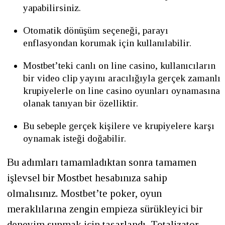
yapabilirsiniz.
Otomatik dönüşüm seçeneği, parayı
enflasyondan korumak için kullanılabilir.
Mostbet’teki canlı on line casino, kullanıcıların
bir video clip yayını aracılığıyla gerçek zamanlı
krupiyelerle on line casino oyunları oynamasına
olanak tanıyan bir özelliktir.
Bu sebeple gerçek kişilere ve krupiyelere karşı
oynamak isteği doğabilir.
Bu adımları tamamladıktan sonra tamamen
işlevsel bir Mostbet hesabınıza sahip
olmalısınız. Mostbet’te poker, oyun
meraklılarına zengin empieza sürükleyici bir
deneyim sunmak için tasarlandı. Totalizator,