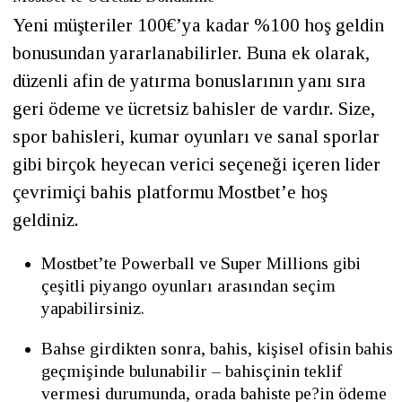
Yeni müşteriler 100€’ya kadar %100 hoş geldin
bonusundan yararlanabilirler. Buna ek olarak,
düzenli afin de yatırma bonuslarının yanı sıra
geri ödeme ve ücretsiz bahisler de vardır. Size,
spor bahisleri, kumar oyunları ve sanal sporlar
gibi birçok heyecan verici seçeneği içeren lider
çevrimiçi bahis platformu Mostbet’e hoş
geldiniz.
Mostbet’te Powerball ve Super Millions gibi
çeşitli piyango oyunları arasından seçim
yapabilirsiniz.
Bahse girdikten sonra, bahis, kişisel ofisin bahis
geçmişinde bulunabilir – bahisçinin teklif
vermesi durumunda, orada bahiste pe?in ödeme