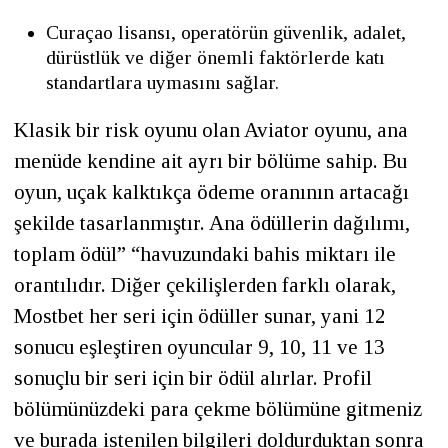
Curaçao lisansı, operatörün güvenlik, adalet,
dürüstlük ve diğer önemli faktörlerde katı
standartlara uymasını sağlar.
Klasik bir risk oyunu olan Aviator oyunu, ana
menüde kendine ait ayrı bir bölüme sahip. Bu
oyun, uçak kalktıkça ödeme oranının artacağı
şekilde tasarlanmıştır. Ana ödüllerin dağılımı,
toplam ödül” “havuzundaki bahis miktarı ile
orantılıdır. Diğer çekilişlerden farklı olarak,
Mostbet her seri için ödüller sunar, yani 12
sonucu eşleştiren oyuncular 9, 10, 11 ve 13
sonuçlu bir seri için bir ödül alırlar. Profil
bölümünüzdeki para çekme bölümüne gitmeniz
ve burada istenilen bilgileri doldurduktan sonra