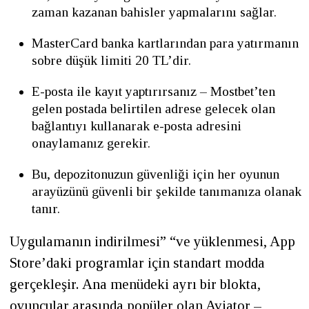
zaman kazanan bahisler yapmalarını sağlar.
MasterCard banka kartlarından para yatırmanın
sobre düşük limiti 20 TL’dir.
E-posta ile kayıt yaptırırsanız – Mostbet’ten
gelen postada belirtilen adrese gelecek olan
bağlantıyı kullanarak e-posta adresini
onaylamanız gerekir.
Bu, depozitonuzun güvenliği için her oyunun
arayüzünü güvenli bir şekilde tanımanıza olanak
tanır.
Uygulamanın indirilmesi” “ve yüklenmesi, App
Store’daki programlar için standart modda
gerçekleşir. Ana menüdeki ayrı bir blokta,
oyuncular arasında popüler olan Aviator –