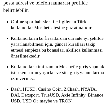
posta adresi ve telefon numarası profilde
belirtilebilir.
Online spor bahisleri ile ilgilenen Türk
kullanıcılar Mostbet sitesine göz atmalıdır.
Kullanıcıların bu fırsatlardan durante iyi şekilde
yararlanabilmesi için, güncel kuralları takip
etmesi empieza bu bonusları akıllıca kullanması
önerilmektedir.
Kullanıcılar kimi zaman Mostbet’e giriş yapmak
isterken sorun yaşarlar ve site giriş yapmalarına
izin vermez.
Dash, HUSD, Casino Coin, ZChash, NYATA,
DAI, Dexsport, TrueUSD, Axie Infinity, Binance
USD, USD Or maybe ve TRON.