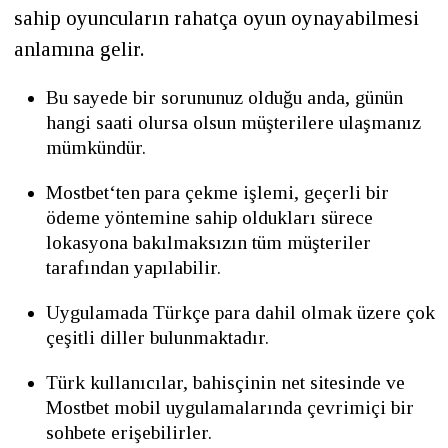
sahip oyuncuların rahatça oyun oynayabilmesi
anlamına gelir.
Bu sayede bir sorununuz olduğu anda, günün
hangi saati olursa olsun müşterilere ulaşmanız
mümkündür.
Mostbet‘ten para çekme işlemi, geçerli bir
ödeme yöntemine sahip oldukları sürece
lokasyona bakılmaksızın tüm müşteriler
tarafından yapılabilir.
Uygulamada Türkçe para dahil olmak üzere çok
çeşitli diller bulunmaktadır.
Türk kullanıcılar, bahisçinin net sitesinde ve
Mostbet mobil uygulamalarında çevrimiçi bir
sohbete erişebilirler.