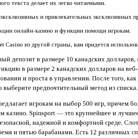
ого текста делает их легко читаемыми.
 эксклюзивных и привлекательных эксклюзивных пр
кции онлайн-казино и функции помощи игрокам.
et Casino из другой страны, вам придется использов
ый депозит в размере 10 канадских долларов,
функцию в размере 2 канадских долларов на ве
зовании и проста в управлении. После того, как
то выберите предпочтительный метод из списка.
 предлагает игрокам на выбор 500 игр, причем 
ом казино. Spinsport — это крупнейшее и лучше
безопасной, надежной и комфортной среде. Сл
ремя и пятью барабанами. Есть 12 различных сп