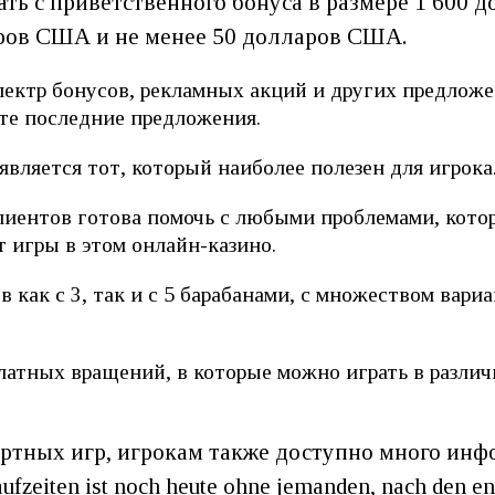
чать с приветственного бонуса в размере 1 600 
аров США и не менее 50 долларов США.
пектр бонусов, рекламных акций и других предложен
те последние предложения.
вляется тот, который наиболее полезен для игрока
иентов готова помочь с любыми проблемами, которы
 игры в этом онлайн-казино.
в как с 3, так и с 5 барабанами, с множеством вари
латных вращений, в которые можно играть в различ
тных игр, игрокам также доступно много инфор
laufzeiten ist noch heute ohne jemanden, nach den e