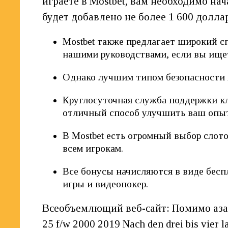
играете в Mostbet, вам необходимо на
будет добавлено не более 1 600 долл
Mostbet также предлагает широкий с
нашими руководствами, если вы ище
Однако лучшим типом безопасности я
Круглосуточная служба поддержки кл
отличный способ улучшить ваш опыт
В Mostbet есть огромный выбор слото
всем игрокам.
Все бонусы начисляются в виде бесп
игры и видеопокер.
Всеобъемлющий веб-сайт: Помимо азар
25 f/w 2000 2019 Nach den drei bis vier 