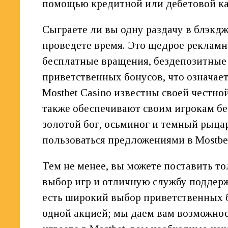
помощью кредитной или дебетовой кар
Сыграете ли вы одну раздачу в блэкдже
проведете время. Это щедрое рекламн
бесплатные вращения, бездепозитные
приветственных бонусов, что означает
Mostbet Casino известны своей честно
также обеспечивают своим игрокам б
золотой бог, осьминог и темный рыцар
пользоваться предложениями в Mostbe
Тем не менее, вы можете поставить т
выбор игр и отличную службу поддерж
есть широкий выбор приветственных 
одной акцией; мы даем вам возможност