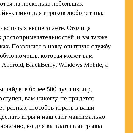
мотря на несколько небольших
айн-казино для игроков любого типа.
о которых вы не знаете. Столица
х достопримечательностей, и вы также
яжах. Позвоните в нашу опытную службу
юбую помощь, которая может вам
ndroid, BlackBerry, Windows Mobile, а
Вы найдете более 500 лучших игр,
оступен, вам никогда не придется
ет разных способов играть в ваши
сделать игры и наш сайт максимально
гновенно, но для выплаты выигрыша