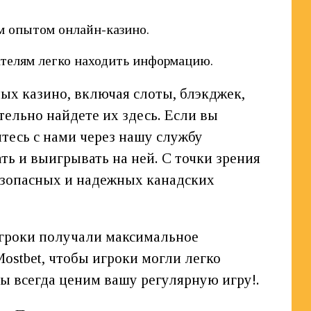
м опытом онлайн-казино.
вателям легко находить информацию.
ых казино, включая слоты, блэкджек,
тельно найдете их здесь. Если вы
итесь с нами через нашу службу
ть и выигрывать на ней. С точки зрения
 безопасных и надежных канадских
 игроки получали максимальное
ostbet, чтобы игроки могли легко
мы всегда ценим вашу регулярную игру!.