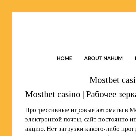
HOME
ABOUT NAHUM
Mostbet cas
Mostbet casino | Рабочее зер
Прогрессивные игровые автоматы в Mos
электронной почты, сайт постоянно и
акцию. Нет загрузки какого-либо прог