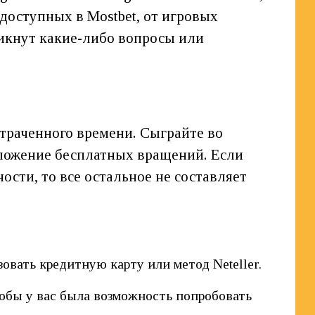
доступных в Mostbet, от игровых
никнут какие-либо вопросы или
отраченного времени. Сыграйте во
дложение бесплатных вращений. Если
ости, то все остальное не составляет
овать кредитную карту или метод Neteller.
тобы у вас была возможность попробовать