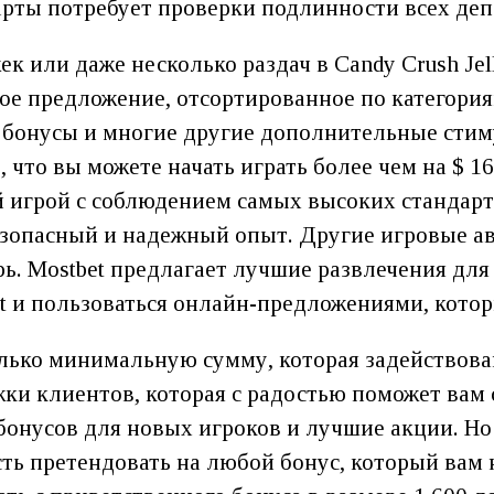
ты потребует проверки подлинности всех депо
к или даже несколько раздач в Candy Crush Jel
ое предложение, отсортированное по категори
 бонусы и многие другие дополнительные стим
, что вы можете начать играть более чем на $ 
й игрой с соблюдением самых высоких стандарто
езопасный и надежный опыт. Другие игровые а
ь. Mostbet предлагает лучшие развлечения для
t и пользоваться онлайн-предложениями, котор
олько минимальную сумму, которая задействова
ки клиентов, которая с радостью поможет вам
бонусов для новых игроков и лучшие акции. Н
ь претендовать на любой бонус, который вам н