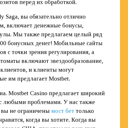
зитов перед их обработкой.
ly Saga, вы обязательно отлично
ям, включает денежные бонусы,
улы. Мы также предлагаем целый ряд
1600 бонусных денег! Мобильные сайты
в с точки зрения регулирования, а
втоматы включают звездообразование,
 клиентов, и клиенты могут
ые им предлагает Mostbet.
на. Mostbet Casino предлагает широкий
 с любыми проблемами. У нас также
о вы не ограничены
мост бет
только
равится, когда вы хотите. Когда вы