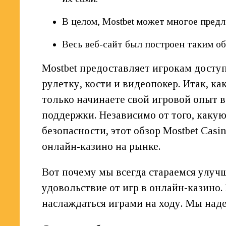
В целом, Mostbet может многое пред
Весь веб-сайт был построен таким о
Mostbet предоставляет игрокам досту
рулетку, кости и видеопокер. Итак, к
только начинаете свой игровой опыт в
поддержки. Независимо от того, какую
безопасности, этот обзор Mostbet Cas
онлайн-казино на рынке.
Вот почему мы всегда стараемся улуч
удовольствие от игр в онлайн-казино.
наслаждаться играми на ходу. Мы наде