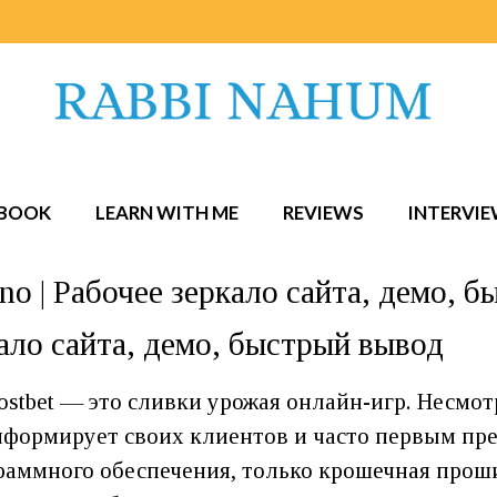
BOOK
LEARN WITH ME
REVIEWS
INTERVI
ino | Рабочее зеркало сайта, демо, 
кало сайта, демо, быстрый вывод
tbet — это сливки урожая онлайн-игр. Несмотря
нформирует своих клиентов и часто первым пр
раммного обеспечения, только крошечная проши