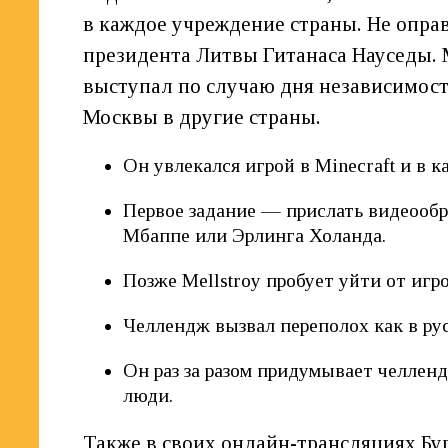
в каждое учреждение страны. Не оправ
президента Литвы Гитанаса Науседы. 
выступал по случаю дня независимост
Москвы в другие страны.
Он увлекался игрой в Minecraft и в к
Первое задание — прислать видеооб
Мбаппе или Эрлинга Холанда.
Позже Mellstroy пробует уйти от игр
Челлендж вызвал переполох как в рус
Он раз за разом придумывает челлен
люди.
Также в своих онлайн-трансляциях Бу