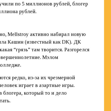
учили по 5 миллионов рублей, блогер
иллиона рублей.
но, Mellstroy активно набирал новую
нила Кашин (известный как DK). ДК
какая “грязь” там творится. Разгорелся
совершеннолетние. Мэлом
колледже.
ются редко, из-за их чрезмерной
человек играет в азартные игры.
в блогера, который то и дело
тать.