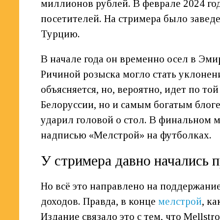
миллионов рублей. В феврале 2024 год
посетителей. На стримера было заведе
Турцию.
В начале года он временно осел в Эми
Ричиной розыска могло стать уклонени
объясняется, но, вероятно, идет по то
Белоруссии, но и самым богатым блог
ударил головой о стол. В финальном 
надписью «Мелстрой» на футболках.
У стримера давно начались 
Но всё это направлено на поддержани
доходов. Правда, в конце
мелстрой
, к
Издание связало это с тем, что Mells