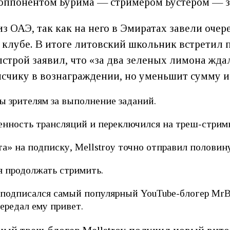
 оппонентом Бурима — стримером Бустером — за
з ОАЭ, так как на него в Эмиратах завели очер
клубе. В итоге литовский школьник встретил 
лстрой заявил, что «за два зеленых лимона жд
исчику в вознаграждении, но уменьшит сумму и
 зрителям за выполнение заданий.
енность трансляций и переключился на треш-стрим
а» на подписку, Mellstroy точно отправил половин
я продолжать стримить.
х подписался самый популярный YouTube-блогер MrB
редал ему привет.