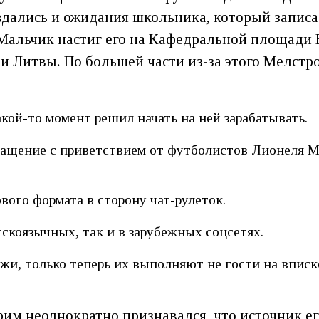
дались и ожидания школьника, который записал
Мальчик настиг его на Кафедральной площади В
и Литвы. По большей части из-за этого Мелстро
акой-то момент решил начать на ней зарабатывать.
ращение с приветствием от футболистов Лионеля 
ового формата в сторону чат-рулеток.
скоязычных, так и в зарубежных соцсетях.
джи, только теперь их выполняют не гости на вписк
рим неоднократно признавался, что источник 