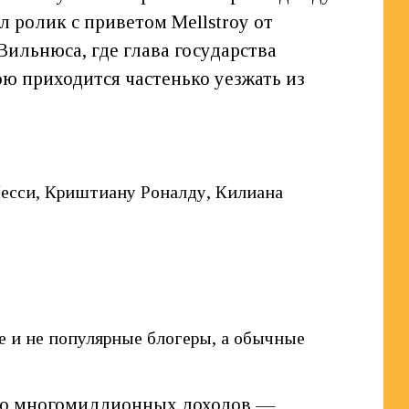
 ролик с приветом Mellstroy от
ильнюса, где глава государства
ю приходится частенько уезжать из
Месси, Криштиану Роналду, Килиана
е и не популярные блогеры, а обычные
его многомиллионных доходов —