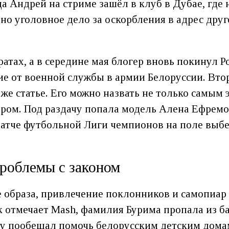
а Андрей на стриме зашёл в клуб в Дубае, где
но уголовное дело за оскорбления в адрес друго
ратах, а в середине мая блогер вновь покинул 
е от военной службы в армии Белоруссии. Втор
й же статье. Его можно назвать не только самы
ером. Под раздачу попала модель Алена Ефремо
матче футбольной Лиги чемпионов на поле выб
проблемы с законом
е образа, привлечение поклонников и самопиар
ак отмечает Mash, фамилия Бурима пропала из ба
troy пообещал помочь белорусским детским дом