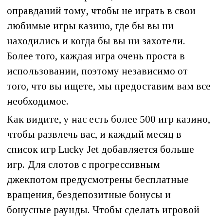
оправданий тому, чтобы не играть в свои
любимые игры казино, где бы вы ни
находились и когда бы вы ни захотели.
Более того, каждая игра очень проста в
использовании, поэтому независимо от
того, что вы ищете, мы предоставим вам все
необходимое.
Как видите, у нас есть более 500 игр казино,
чтобы развлечь вас, и каждый месяц в
список игр Lucky Jet добавляется больше
игр. Для слотов с прогрессивным
джекпотом предусмотрены бесплатные
вращения, бездепозитные бонусы и
бонусные раунды. Чтобы сделать игровой