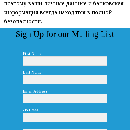
поэтому ваши личные данные и банковская
информация всегда находятся в полной
безопасности.
Sign Up for our Mailing List
First Name
Last Name
Email Address
Zip Code