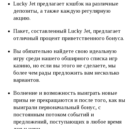
Lucky Jet предлагает кэшбэк на различные
депозиты, а также каждую регулярную
акцию.
Пакет, составленный Lucky Jet, предлагает
отличный процент приветственного бонуса.
Вы обязательно найдете свою идеальную
игру среди нашего обширного списка игр
казино, но если вы этого не сделаете, мы
более чем рады предложить вам несколько
вариантов.
Волнение и возможность выиграть новые
призы не прекращаются и после того, как вы
выиграли первоначальный бонус, с
постоянным потоком событий и
предложений, поступающих в любое время
дня и ночи.