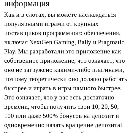
информация
Как и в слотах, вы можете наслаждаться
популярными играми от крупных
поставщиков программного обеспечения,
включая NextGen Gaming, Bally и Pragmatic
Play. Мы разработали это приложение как
собственное приложение, что означает, что
оно не загружено какими-либо плагинами,
поэтому теоретически оно должно работать
быстрее и играть в игры намного быстрее.
Это означает, что у вас есть достаточно
времени, чтобы получить свои 10, 20, 50,
100 или даже 500% бонусов на депозит и
одновременно начать вращение депозита!