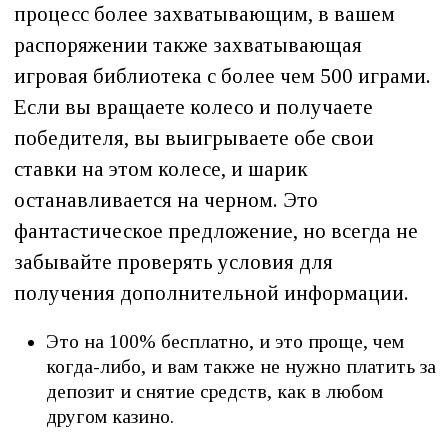
процесс более захватывающим, в вашем
распоряжении также захватывающая
игровая библиотека с более чем 500 играми.
Если вы вращаете колесо и получаете
победителя, вы выигрываете обе свои
ставки на этом колесе, и шарик
останавливается на черном. Это
фантастическое предложение, но всегда не
забывайте проверять условия для
получения дополнительной информации.
Это на 100% бесплатно, и это проще, чем
когда-либо, и вам также не нужно платить за
депозит и снятие средств, как в любом
другом казино.