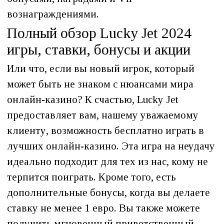
вознаграждениями.
Полный обзор Lucky Jet 2024
игры, ставки, бонусы и акции
Или что, если вы новый игрок, который
может быть не знаком с нюансами мира
онлайн-казино? К счастью, Lucky Jet
предоставляет вам, нашему уважаемому
клиенту, возможность бесплатно играть в
лучших онлайн-казино. Эта игра на неудачу
идеально подходит для тех из нас, кому не
терпится поиграть. Кроме того, есть
дополнительные бонусы, когда вы делаете
ставку не менее 1 евро. Вы также можете
получить мгновенный приветственный