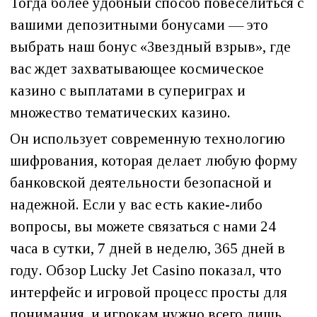
Тогда более удобный способ повеселиться с
вашими депозитными бонусами — это
выбрать наш бонус «Звездный взрыв», где
вас ждет захватывающее космическое
казино с выплатами в супериграх и
множество тематических казино.
Он использует современную технологию
шифрования, которая делает любую форму
банковской деятельности безопасной и
надежной. Если у вас есть какие-либо
вопросы, вы можете связаться с нами 24
часа в сутки, 7 дней в неделю, 365 дней в
году. Обзор Lucky Jet Casino показал, что
интерфейс и игровой процесс просты для
понимания, и игрокам нужно всего лишь