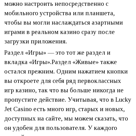
можно настроить непосредственно с
мобильного устройства или планшета,
чтобы вы могли наслаждаться азартными
играми в реальном казино сразу после
загрузки приложения.
Раздел «Игры» — это тот же раздел и
вкладка «Игры».Раздел «Живые» также
остался прежним. Одним нажатием кнопки
вы откроете для себя ряд первоклассных
игр казино, так что вы больше никогда не
пропустите действие. Учитывая, что в Lucky
Jet Casino есть много игр, старых и новых,
доступных на сайте, мы можем сказать, что
он удобен для пользователя. У каждого