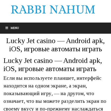
MENU
Lucky Jet casino — Android apk,
iOS, игровые автоматы играть
Lucky Jet casino — Android apk,
iOS, игровые автоматы играть
Если вы используете планшет, интерфейс
находится на одном экране, а экран,
показывающий игру, — на другом, что
означает, что вы можете разделить экран по
своему вкусу и по-прежнему наслаждаться