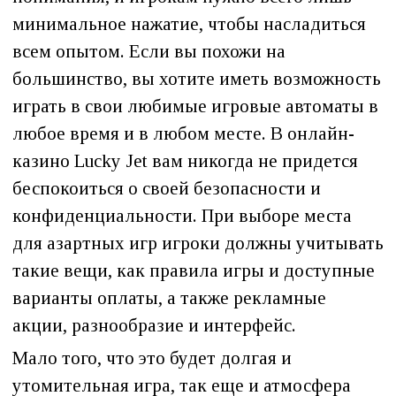
минимальное нажатие, чтобы насладиться
всем опытом. Если вы похожи на
большинство, вы хотите иметь возможность
играть в свои любимые игровые автоматы в
любое время и в любом месте. В онлайн-
казино Lucky Jet вам никогда не придется
беспокоиться о своей безопасности и
конфиденциальности. При выборе места
для азартных игр игроки должны учитывать
такие вещи, как правила игры и доступные
варианты оплаты, а также рекламные
акции, разнообразие и интерфейс.
Мало того, что это будет долгая и
утомительная игра, так еще и атмосфера