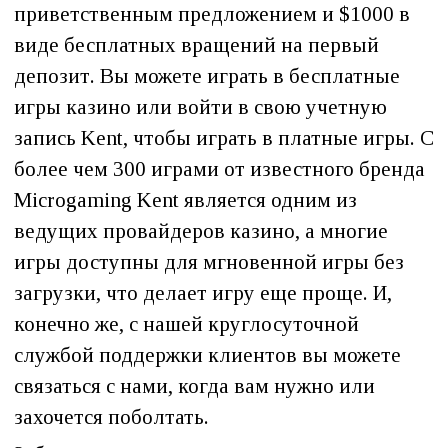
приветственным предложением и $1000 в
виде бесплатных вращений на первый
депозит. Вы можете играть в бесплатные
игры казино или войти в свою учетную
запись Kent, чтобы играть в платные игры. С
более чем 300 играми от известного бренда
Microgaming Kent является одним из
ведущих провайдеров казино, а многие
игры доступны для мгновенной игры без
загрузки, что делает игру еще проще. И,
конечно же, с нашей круглосуточной
службой поддержки клиентов вы можете
связаться с нами, когда вам нужно или
захочется поболтать.