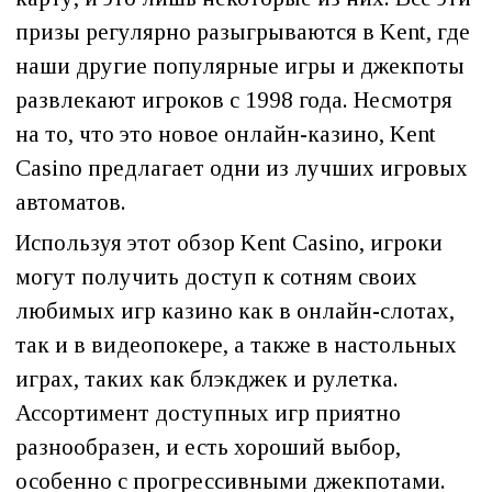
призы регулярно разыгрываются в Kent, где
наши другие популярные игры и джекпоты
развлекают игроков с 1998 года. Несмотря
на то, что это новое онлайн-казино, Kent
Casino предлагает одни из лучших игровых
автоматов.
Используя этот обзор Kent Casino, игроки
могут получить доступ к сотням своих
любимых игр казино как в онлайн-слотах,
так и в видеопокере, а также в настольных
играх, таких как блэкджек и рулетка.
Ассортимент доступных игр приятно
разнообразен, и есть хороший выбор,
особенно с прогрессивными джекпотами.