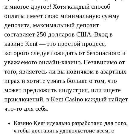
и многое другое! Хотя каждый способ
оплаты имеет свою минимальную сумму
депозита, максимальный депозит
составляет 250 долларов США. Вход в
казино Kent — это простой процесс,
которого следует ожидать от безопасного и
уважаемого онлайн-казино. Независимо от
того, являетесь ли вы новичком в азартных
играх и хотите узнать больше о том, что
может предложить индустрия, или ищете
приключений, в Kent Casino каждый найдет
что-то для себя.
Казино Kent идеально разработано для того,
чтобы доставить удовольствие всем, с