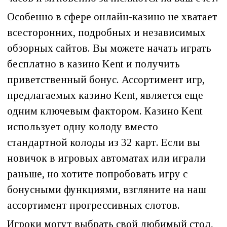
Особенно в сфере онлайн-казино не хватает
всесторонних, подробных и независимых
обзорных сайтов. Вы можете начать играть
бесплатно в казино Kent и получить
приветственный бонус. Ассортимент игр,
предлагаемых казино Kent, является еще
одним ключевым фактором. Казино Kent
использует одну колоду вместо
стандартной колоды из 32 карт. Если вы
новичок в игровых автоматах или играли
раньше, но хотите попробовать игру с
бонусными функциями, взгляните на наш
ассортимент прогрессивных слотов.
Игроки могут выбрать свой любимый стол,