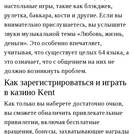
настольные игры, такие как блэкджек,
рулетка, баккара, кости и другие. Если вы
внимательно прислушаетесь, вы услышите
звуки музыкальной темы «Любовь, жизнь,
деньги». Это особенно впечатляет,
учитывая, что существует целых 64 языка, а
это означает, что с общением на них не
должно возникнуть проблем.
Как зарегистрироваться и играть
в казино Kent
Как только вы наберете достаточно очков,
вы сможете обналичить привлекательные
привилегии, включая бесплатные
вращения, бонусы, захватывающие награды