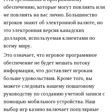
обеспечению, которые могут повлиять или
не повлиять на вас лично. Большинство
игроков знают об электронной валюте, но
это электронная версия канадских
долларов, используемая клиентами по
всему миру.
Это означает, что игровое программное
обеспечение не будет мешать потоку
информации, что доставляет игрокам
больше удовольствия. Кроме того, вы
можете следовать нашему пошаговому
руководству по созданию учетной записи с
помощью мобильного устройства. Наш
выбор игр казино включает популярные