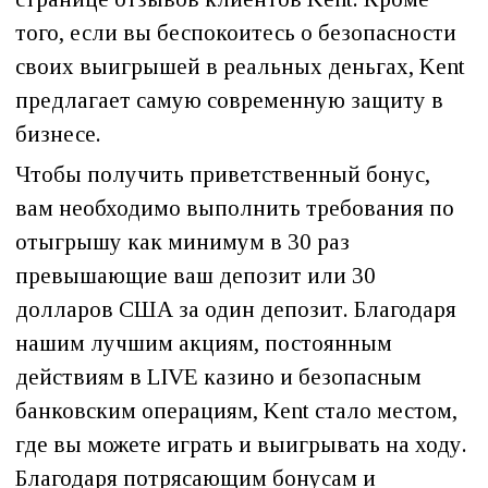
того, если вы беспокоитесь о безопасности
своих выигрышей в реальных деньгах, Kent
предлагает самую современную защиту в
бизнесе.
Чтобы получить приветственный бонус,
вам необходимо выполнить требования по
отыгрышу как минимум в 30 раз
превышающие ваш депозит или 30
долларов США за один депозит. Благодаря
нашим лучшим акциям, постоянным
действиям в LIVE казино и безопасным
банковским операциям, Kent стало местом,
где вы можете играть и выигрывать на ходу.
Благодаря потрясающим бонусам и