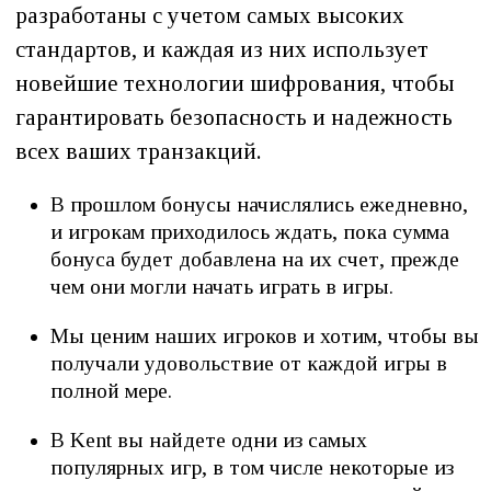
разработаны с учетом самых высоких
стандартов, и каждая из них использует
новейшие технологии шифрования, чтобы
гарантировать безопасность и надежность
всех ваших транзакций.
В прошлом бонусы начислялись ежедневно,
и игрокам приходилось ждать, пока сумма
бонуса будет добавлена ​​на их счет, прежде
чем они могли начать играть в игры.
Мы ценим наших игроков и хотим, чтобы вы
получали удовольствие от каждой игры в
полной мере.
В Kent вы найдете одни из самых
популярных игр, в том числе некоторые из