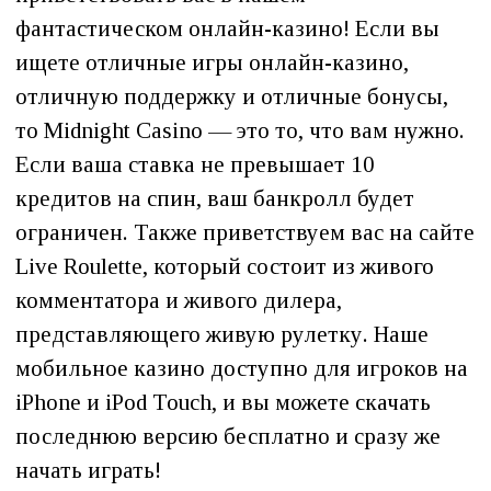
фантастическом онлайн-казино! Если вы
ищете отличные игры онлайн-казино,
отличную поддержку и отличные бонусы,
то Midnight Casino — это то, что вам нужно.
Если ваша ставка не превышает 10
кредитов на спин, ваш банкролл будет
ограничен. Также приветствуем вас на сайте
Live Roulette, который состоит из живого
комментатора и живого дилера,
представляющего живую рулетку. Наше
мобильное казино доступно для игроков на
iPhone и iPod Touch, и вы можете скачать
последнюю версию бесплатно и сразу же
начать играть!