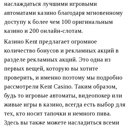
наслаждаться лучшими игровыми
автоматами казино благодаря мгновенному
доступу к более чем 100 оригинальным
казино и 200 онлайн-слотам.
Казино Kent предлагает огромное
количество бонусов и рекламных акций в
разделе рекламных акций. Это одна из
первых вещей, которую вы хотите
проверить, и именно поэтому мы подробно
рассмотрели Kent Casino. Таким образом,
будь то игровые автоматы, видеопокер или
живые игры в казино, всегда есть выбор для
тех, кто носит тапочки и немного пива.
Здесь вы также можете насладиться всеми