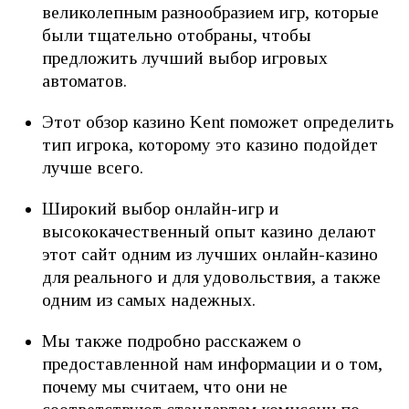
великолепным разнообразием игр, которые
были тщательно отобраны, чтобы
предложить лучший выбор игровых
автоматов.
Этот обзор казино Kent поможет определить
тип игрока, которому это казино подойдет
лучше всего.
Широкий выбор онлайн-игр и
высококачественный опыт казино делают
этот сайт одним из лучших онлайн-казино
для реального и для удовольствия, а также
одним из самых надежных.
Мы также подробно расскажем о
предоставленной нам информации и о том,
почему мы считаем, что они не