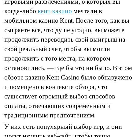
игровыми развлечениями, о которых вы
когда-либо
кент казино
мечтали в
мобильном казино Kent. После того, как вы
сыграете все, что душе угодно, вы можете
продолжить переводить свой выигрыш на
свой реальный счет, чтобы вы могли
продолжить с того места, на котором
остановились, — где бы это ни было. В этом
обзоре казино Kent Casino было обнаружено
и помещено в контексте обзора, что
существует огромный выбор способов
оплаты, отвечающих современным и
традиционным предпочтениям.
У них есть популярный выбор игр, и они
могут изучить веб-сайт, чтобы точно