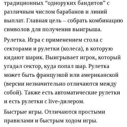
традиционных “одноруких бандитов” с
различным числом барабанов и линий
выплат. Главная цель – собрать комбинацию
символов для получения выигрыша.
Рулетка. Игра с применением стола с
секторами и рулетки (колеса), в которую
кидают шарик. Выигрывает игрок, который
угадал сектор, куда попал шар. Рулетка
может быть французкой или американской
(версии незначительно отличаются между
собой). Также есть автоматические рулетки
и есть рулетки с live-дилером.
Быстрые игры. Отличаются простыми
правилами и быстрым ходом игры.