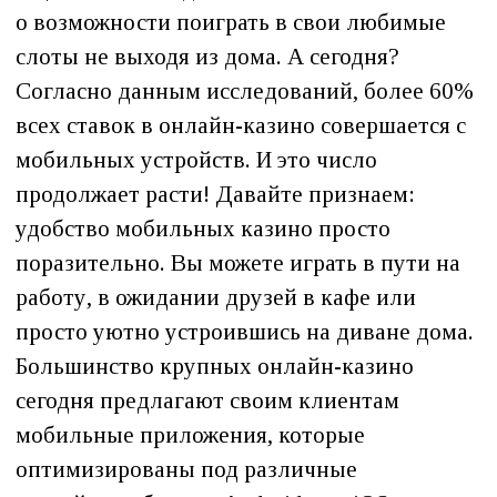
о возможности поиграть в свои любимые
слоты не выходя из дома. А сегодня?
Согласно данным исследований, более 60%
всех ставок в онлайн-казино совершается с
мобильных устройств. И это число
продолжает расти! Давайте признаем:
удобство мобильных казино просто
поразительно. Вы можете играть в пути на
работу, в ожидании друзей в кафе или
просто уютно устроившись на диване дома.
Большинство крупных онлайн-казино
сегодня предлагают своим клиентам
мобильные приложения, которые
оптимизированы под различные