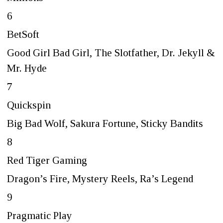
6
BetSoft
Good Girl Bad Girl, The Slotfather, Dr. Jekyll &
Mr. Hyde
7
Quickspin
Big Bad Wolf, Sakura Fortune, Sticky Bandits
8
Red Tiger Gaming
Dragon’s Fire, Mystery Reels, Ra’s Legend
9
Pragmatic Play