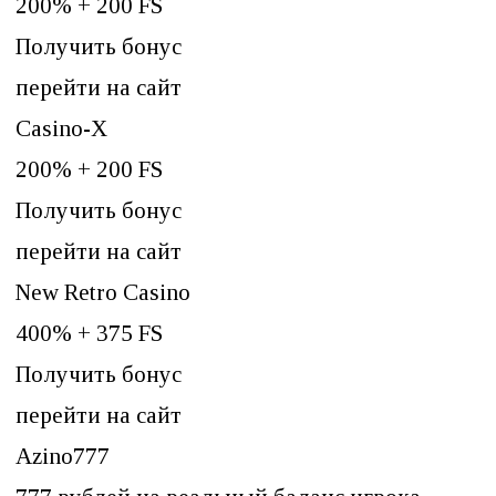
200% + 200 FS
Получить бонус
перейти на сайт
Casino-X
200% + 200 FS
Получить бонус
перейти на сайт
New Retro Casino
400% + 375 FS
Получить бонус
перейти на сайт
Azino777