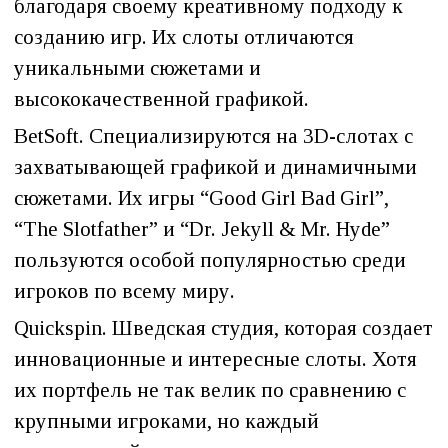
благодаря своему креативному подходу к
созданию игр. Их слоты отличаются
уникальными сюжетами и
высококачественной графикой.
BetSoft. Специализируются на 3D-слотах с
захватывающей графикой и динамичными
сюжетами. Их игры “Good Girl Bad Girl”,
“The Slotfather” и “Dr. Jekyll & Mr. Hyde”
пользуются особой популярностью среди
игроков по всему миру.
Quickspin. Шведская студия, которая создает
инновационные и интересные слоты. Хотя
их портфель не так велик по сравнению с
крупными игроками, но каждый