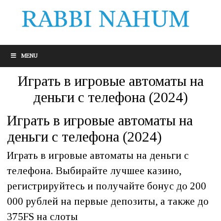
MENU
Играть в игровые автоматы на
деньги с телефона (2024)
Играть в игровые автоматы на
деньги с телефона (2024)
Играть в игровые автоматы на деньги с
телефона. Выбирайте лучшее казино,
регистрируйтесь и получайте бонус до 200
000 рублей на первые депозиты, а также до
375FS на слоты