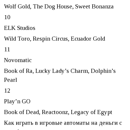
Wolf Gold, The Dog House, Sweet Bonanza
10
ELK Studios
Wild Toro, Respin Circus, Ecuador Gold
11
Novomatic
Book of Ra, Lucky Lady’s Charm, Dolphin’s
Pearl
12
Play’n GO
Book of Dead, Reactoonz, Legacy of Egypt
Как играть в игровые автоматы на деньги с