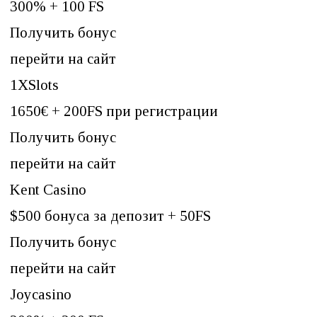
300% + 100 FS
Получить бонус
перейти на сайт
1XSlots
1650€ + 200FS при регистрации
Получить бонус
перейти на сайт
Kent Casino
$500 бонуса за депозит + 50FS
Получить бонус
перейти на сайт
Joycasino