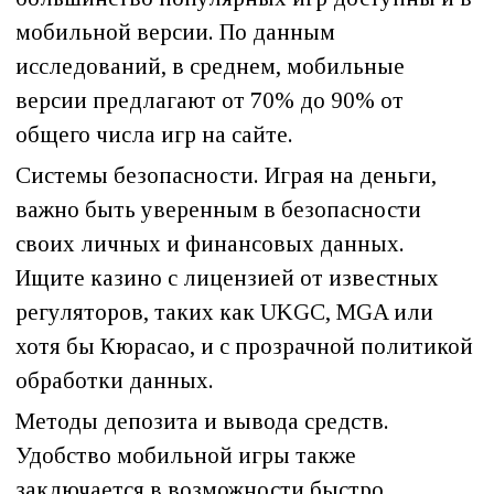
мобильной версии. По данным
исследований, в среднем, мобильные
версии предлагают от 70% до 90% от
общего числа игр на сайте.
Системы безопасности. Играя на деньги,
важно быть уверенным в безопасности
своих личных и финансовых данных.
Ищите казино с лицензией от известных
регуляторов, таких как UKGC, MGA или
хотя бы Кюрасао, и с прозрачной политикой
обработки данных.
Методы депозита и вывода средств.
Удобство мобильной игры также
заключается в возможности быстро