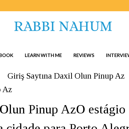
BOOK
LEARN WITH ME
REVIEWS
INTERVI
Giriş Saytına Daxil Olun Pinup Az
p Az
l Olun Pinup Az
O estágio 
a cidade para Porto Alegr