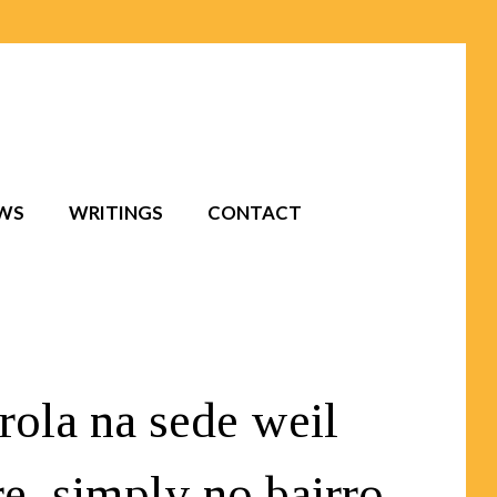
EWS
WRITINGS
CONTACT
rola na sede weil
e, simply no bairro