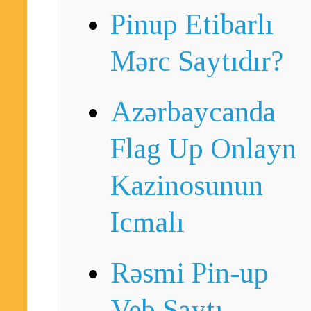
Pinup Etibarlı
Mərc Saytıdır?
Azərbaycanda
Flag Up Onlayn
Kazinosunun
Icmalı
Rəsmi Pin-up
Veb Saytı