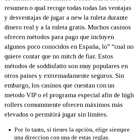
resumen o qual recoge todas todas las ventajas
y desventajas de jugar a new la ruleta durante
dinero real y a la ruleta gratis. Muchos casinos
ofrecen métodos para pago que incluyen
algunos poco conocidos en España, lo” “cual no
quiere contar que no mitch de fiar. Estos
métodos de soddisfatto son muy populares en
otros países y extremadamente seguros. Sin
embargo, los casinos que cuentan con un
metodo VIP o el programa especial afin de high
rollers comummente ofrecen máximos más
elevados o permitirá jugar sin límites.
Por lo tanto, si tienes la opción, elige siempre
una direccion con una de estas reglas.