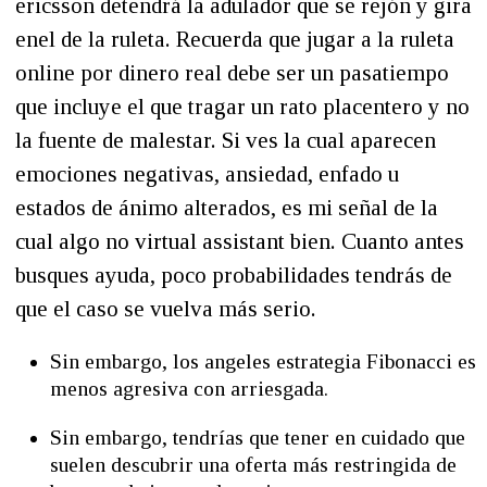
ericsson detendrá la adulador que se rejón y gira
enel de la ruleta. Recuerda que jugar a la ruleta
online por dinero real debe ser un pasatiempo
que incluye el que tragar un rato placentero y no
la fuente de malestar. Si ves la cual aparecen
emociones negativas, ansiedad, enfado u
estados de ánimo alterados, es mi señal de la
cual algo no virtual assistant bien. Cuanto antes
busques ayuda, poco probabilidades tendrás de
que el caso se vuelva más serio.
Sin embargo, los angeles estrategia Fibonacci es
menos agresiva con arriesgada.
Sin embargo, tendrías que tener en cuidado que
suelen descubrir una oferta más restringida de