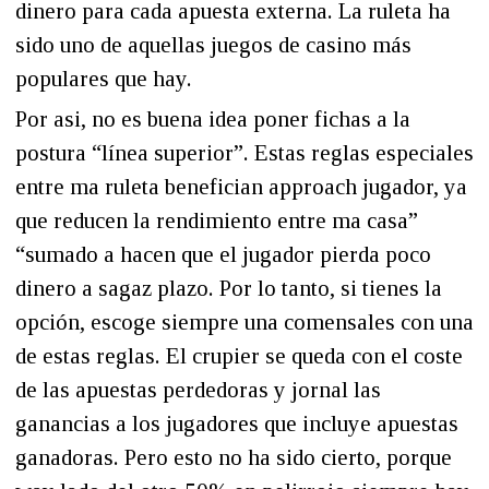
dinero para cada apuesta externa. La ruleta ha
sido uno de aquellas juegos de casino más
populares que hay.
Por asi, no es buena idea poner fichas a la
postura “línea superior”. Estas reglas especiales
entre ma ruleta benefician approach jugador, ya
que reducen la rendimiento entre ma casa”
“sumado a hacen que el jugador pierda poco
dinero a sagaz plazo. Por lo tanto, si tienes la
opción, escoge siempre una comensales con una
de estas reglas. El crupier se queda con el coste
de las apuestas perdedoras y jornal las
ganancias a los jugadores que incluye apuestas
ganadoras. Pero esto no ha sido cierto, porque