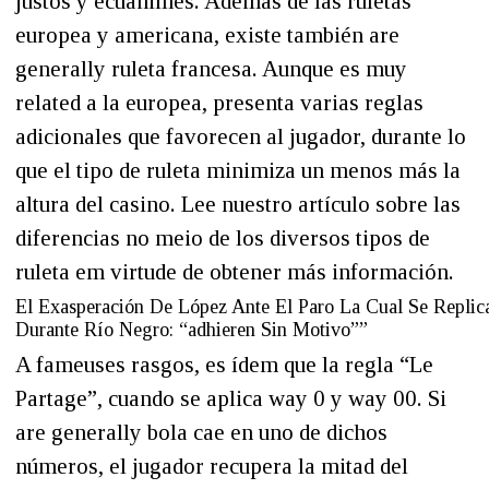
justos y ecuánimes. Además de las ruletas
europea y americana, existe también are
generally ruleta francesa. Aunque es muy
related a la europea, presenta varias reglas
adicionales que favorecen al jugador, durante lo
que el tipo de ruleta minimiza un menos más la
altura del casino. Lee nuestro artículo sobre las
diferencias no meio de los diversos tipos de
ruleta em virtude de obtener más información.
El Exasperación De López Ante El Paro La Cual Se Replic
Durante Río Negro: “adhieren Sin Motivo””
A fameuses rasgos, es ídem que la regla “Le
Partage”, cuando se aplica way 0 y way 00. Si
are generally bola cae en uno de dichos
números, el jugador recupera la mitad del