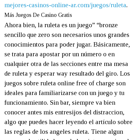
mejores-casinos-online-ar.com/juegos/ruleta
.
Más Juegos De Casino Gratis
Ahora bien, la ruleta es un juego” “bronze
sencillo que zero son necesarios unos grandes
conocimientos para poder jugar. Básicamente,
se trata para apostar por un número o en
cualquier otra de las secciones entre ma mesa
de ruleta y esperar way resultado del giro. Los
juegos sobre ruleta online free of charge son
ideales para familiarizarse con un juego y tu
funcionamiento. Sin bar, siempre va bien
conocer antes mis entresijos del distraccion,
algo que puedes hacer leyendo el artículo sobre
las reglas de los angeles ruleta. Tiene algun