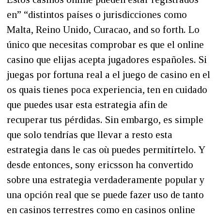
en” “distintos países o jurisdicciones como
Malta, Reino Unido, Curacao, and so forth. Lo
único que necesitas comprobar es que el online
casino que elijas acepta jugadores españoles. Si
juegas por fortuna real a el juego de casino en el
os quais tienes poca experiencia, ten en cuidado
que puedes usar esta estrategia afin de
recuperar tus pérdidas. Sin embargo, es simple
que solo tendrías que llevar a resto esta
estrategia dans le cas où puedes permitírtelo. Y
desde entonces, sony ericsson ha convertido
sobre una estrategia verdaderamente popular y
una opción real que se puede fazer uso de tanto
en casinos terrestres como en casinos online