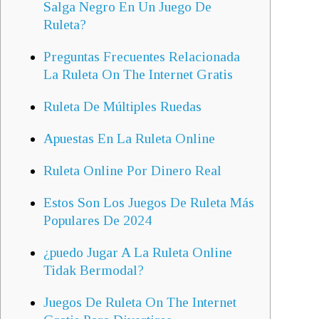
Salga Negro En Un Juego De
Ruleta?
Preguntas Frecuentes Relacionada
La Ruleta On The Internet Gratis
Ruleta De Múltiples Ruedas
Apuestas En La Ruleta Online
Ruleta Online Por Dinero Real
Estos Son Los Juegos De Ruleta Más
Populares De 2024
¿puedo Jugar A La Ruleta Online
Tidak Bermodal?
Juegos De Ruleta On The Internet