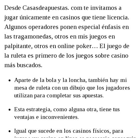
Desde Casasdeapuestas. com te invitamos a
jugar únicamente en casinos que tiene licencia.
Algunos operadores ponen especial énfasis en
las tragamonedas, otros en mis juegos en
palpitante, otros en online poker… El juego de
la ruleta es primero de los juegos sobre casino
más buscados.
Aparte de la bola y la loncha, también hay mi
mesa de ruleta con un dibujo que los jugadores
utilizan para completar sus apuestas.
Esta estrategia, como alguna otra, tiene tus
ventajas e inconvenientes.
Igual que sucede en los casinos físicos, para