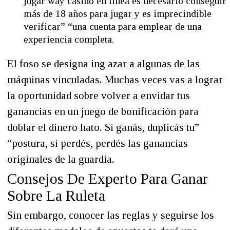
jugar way casino en línea es necesario conseguir
más de 18 años para jugar y es imprecindible
verificar” “una cuenta para emplear de una
experiencia completa.
El foso se designa ing azar a algunas de las
máquinas vinculadas. Muchas veces vas a lograr
la oportunidad sobre volver a envidar tus
ganancias en un juego de bonificación para
doblar el dinero hato. Si ganás, duplicás tu”
“postura, si perdés, perdés las ganancias
originales de la guardia.
Consejos De Experto Para Ganar
Sobre La Ruleta
Sin embargo, conocer las reglas y seguirse los