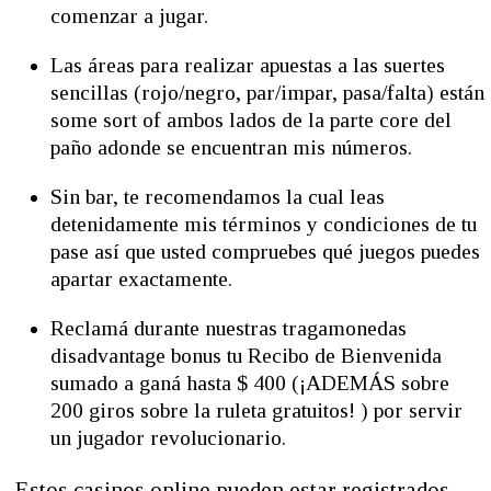
comenzar a jugar.
Las áreas para realizar apuestas a las suertes
sencillas (rojo/negro, par/impar, pasa/falta) están
some sort of ambos lados de la parte core del
paño adonde se encuentran mis números.
Sin bar, te recomendamos la cual leas
detenidamente mis términos y condiciones de tu
pase así que usted compruebes qué juegos puedes
apartar exactamente.
Reclamá durante nuestras tragamonedas
disadvantage bonus tu Recibo de Bienvenida
sumado a ganá hasta $ 400 (¡ADEMÁS sobre
200 giros sobre la ruleta gratuitos! ) por servir
un jugador revolucionario.
Estos casinos online pueden estar registrados