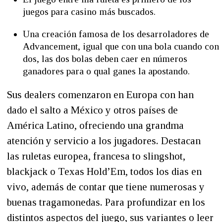
juegos para casino más buscados.
Una creación famosa de los desarroladores de
Advancement, igual que con una bola cuando con
dos, las dos bolas deben caer en números
ganadores para o qual ganes la apostando.
Sus dealers comenzaron en Europa con han
dado el salto a México y otros países de
América Latino, ofreciendo una grandma
atención y servicio a los jugadores. Destacan
las ruletas europea, francesa to slingshot,
blackjack o Texas Hold’Em, todos los dias en
vivo, además de contar que tiene numerosas y
buenas tragamonedas. Para profundizar en los
distintos aspectos del juego, sus variantes o leer