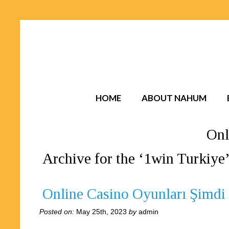
HOME
ABOUT NAHUM
Onl
Archive for the ‘1win Turkiye
Online Casino Oyunları Şimd
Posted on:
May 25th, 2023
by
admin