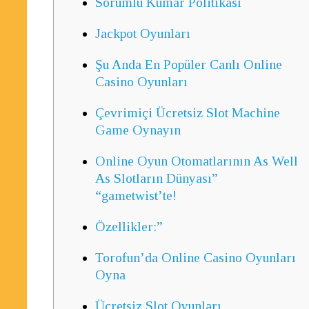
Sorumlu Kumar Politikası
Jackpot Oyunları
Şu Anda En Popüler Canlı Online
Casino Oyunları
Çevrimiçi Ücretsiz Slot Machine
Game Oynayın
Online Oyun Otomatlarının As Well
As Slotların Dünyası”
“gametwist’te!
Özellikler:”
Torofun’da Online Casino Oyunları
Oyna
Ücretsiz Slot Oyunları