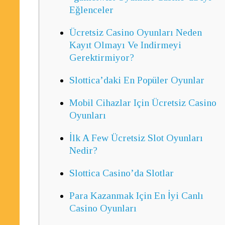
Eğlenceler
Ücretsiz Casino Oyunları Neden
Kayıt Olmayı Ve Indirmeyi
Gerektirmiyor?
Slottica’daki En Popüler Oyunlar
Mobil Cihazlar Için Ücretsiz Casino
Oyunları
İlk A Few Ücretsiz Slot Oyunları
Nedir?
Slottica Casino’da Slotlar
Para Kazanmak Için En İyi Canlı
Casino Oyunları