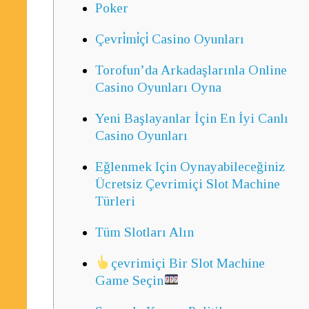
Poker
Çevri̇mi̇çi̇ Casino Oyunları
Torofun’da Arkadaşlarınla Online
Casino Oyunları Oyna
Yeni Başlayanlar İçin En İyi Canlı
Casino Oyunları
Eğlenmek Için Oynayabileceğiniz
Ücretsiz Çevrimiçi Slot Machine
Türleri
Tüm Slotları Alın
çevrimiçi Bir Slot Machine
Game Seçin