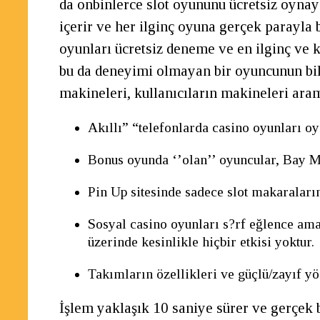
da onbinlerce slot oyununu ücretsiz oynay
içerir ve her ilginç oyuna gerçek parayla 
oyunları ücretsiz deneme ve en ilginç ve k
bu da deneyimi olmayan bir oyuncunun bil
makineleri, kullanıcıların makineleri ara
Akıllı” “telefonlarda casino oyunları 
Bonus oyunda ‘’olan’’ oyuncular, Bay Mo
Pin Up sitesinde sadece slot makaraları
Sosyal casino oyunları s?rf eğlence ama
üzerinde kesinlikle hiçbir etkisi yoktur.
Takımların özellikleri ve güçlü/zayıf yön
İşlem yaklaşık 10 saniye sürer ve gerçek b