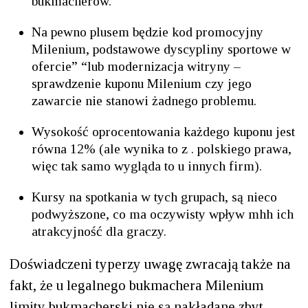
bukmacherów.
Na pewno plusem będzie kod promocyjny
Milenium, podstawowe dyscypliny sportowe w
ofercie” “lub modernizacja witryny –
sprawdzenie kuponu Milenium czy jego
zawarcie nie stanowi żadnego problemu.
Wysokość oprocentowania każdego kuponu jest
równa 12% (ale wynika to z . polskiego prawa,
więc tak samo wygląda to u innych firm).
Kursy na spotkania w tych grupach, są nieco
podwyższone, co ma oczywisty wpływ mhh ich
atrakcyjność dla graczy.
Doświadczeni typerzy uwagę zwracają także na
fakt, że u legalnego bukmachera Milenium
limity bukmacherski nie są nakładane zbyt