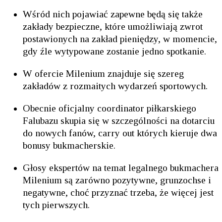
Wśród nich pojawiać zapewne będą się także
zakłady bezpieczne, które umożliwiają zwrot
postawionych na zakład pieniędzy, w momencie,
gdy źle wytypowane zostanie jedno spotkanie.
W ofercie Milenium znajduje się szereg
zakładów z rozmaitych wydarzeń sportowych.
Obecnie oficjalny coordinator piłkarskiego
Falubazu skupia się w szczególności na dotarciu
do nowych fanów, carry out których kieruje dwa
bonusy bukmacherskie.
Głosy ekspertów na temat legalnego bukmachera
Milenium są zarówno pozytywne, grunzochse i
negatywne, choć przyznać trzeba, że więcej jest
tych pierwszych.