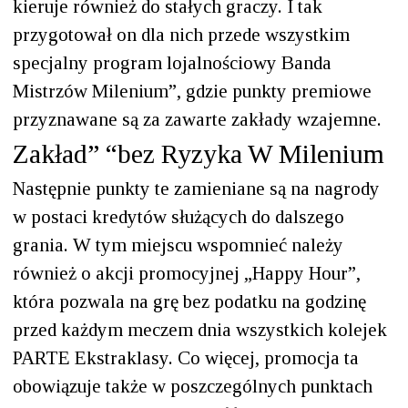
kieruje również do stałych graczy. I tak
przygotował on dla nich przede wszystkim
specjalny program lojalnościowy Banda
Mistrzów Milenium”, gdzie punkty premiowe
przyznawane są za zawarte zakłady wzajemne.
Zakład” “bez Ryzyka W Milenium
Następnie punkty te zamieniane są na nagrody
w postaci kredytów służących do dalszego
grania. W tym miejscu wspomnieć należy
również o akcji promocyjnej „Happy Hour”,
która pozwala na grę bez podatku na godzinę
przed każdym meczem dnia wszystkich kolejek
PARTE Ekstraklasy. Co więcej, promocja ta
obowiązuje także w poszczególnych punktach