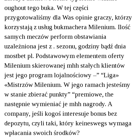
oughout tego buka. W tej części
przygotowaliśmy dla Was opinie graczy, którzy
korzystają z usług bukmachera Milenium. Ilość
samych meczów perform obstawiania
uzależniona jest z . sezonu, godziny bądź dnia
mostbet pl. Podstawowym elementem oferty
Milenium skierowanej mhh stałych klientów
jest jego program lojalnościowy –” “Liga»
«Mistrzów Milenium. W jego ramach jesteśmy
w stanie zbierać punkty” “premiowe, the
następnie wymieniać je mhh nagrody. A
company, jeśli kogoś interesuje bonus bez
depozytu, czyli taki, który keineswegs wymaga
wpłacania swoich środków?