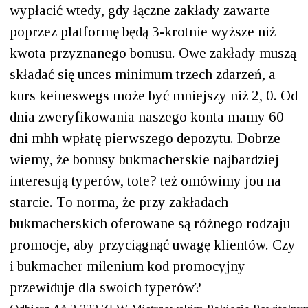
wypłacić wtedy, gdy łączne zakłady zawarte
poprzez platformę będą 3-krotnie wyższe niż
kwota przyznanego bonusu. Owe zakłady muszą
składać się unces minimum trzech zdarzeń, a
kurs keineswegs może być mniejszy niż 2, 0. Od
dnia zweryfikowania naszego konta mamy 60
dni mhh wpłatę pierwszego depozytu. Dobrze
wiemy, że bonusy bukmacherskie najbardziej
interesują typerów, tote? też omówimy jou na
starcie. To norma, że przy zakładach
bukmacherskich oferowane są różnego rodzaju
promocje, aby przyciągnąć uwagę klientów. Czy
i bukmacher milenium kod promocyjny
przewiduje dla swoich typerów?