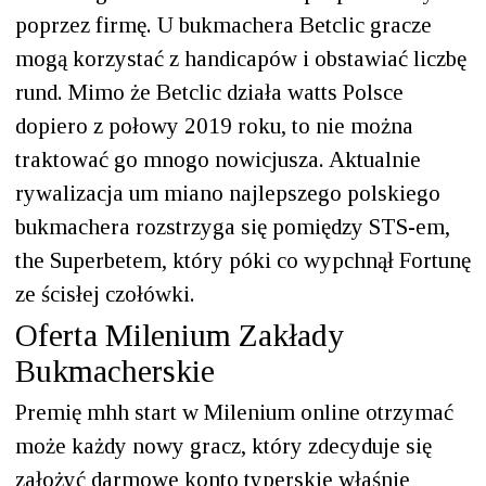
poprzez firmę. U bukmachera Betclic gracze
mogą korzystać z handicapów i obstawiać liczbę
rund. Mimo że Betclic działa watts Polsce
dopiero z połowy 2019 roku, to nie można
traktować go mnogo nowicjusza. Aktualnie
rywalizacja um miano najlepszego polskiego
bukmachera rozstrzyga się pomiędzy STS-em,
the Superbetem, który póki co wypchnął Fortunę
ze ścisłej czołówki.
Oferta Milenium Zakłady
Bukmacherskie
Premię mhh start w Milenium online otrzymać
może każdy nowy gracz, który zdecyduje się
założyć darmowe konto typerskie właśnie