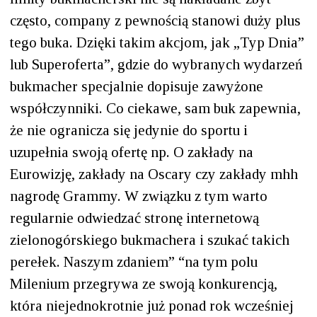
często, company z pewnością stanowi duży plus
tego buka. Dzięki takim akcjom, jak „Typ Dnia”
lub Superoferta”, gdzie do wybranych wydarzeń
bukmacher specjalnie dopisuje zawyżone
współczynniki. Co ciekawe, sam buk zapewnia,
że nie ogranicza się jedynie do sportu i
uzupełnia swoją ofertę np. O zakłady na
Eurowizję, zakłady na Oscary czy zakłady mhh
nagrodę Grammy. W związku z tym warto
regularnie odwiedzać stronę internetową
zielonogórskiego bukmachera i szukać takich
perełek. Naszym zdaniem” “na tym polu
Milenium przegrywa ze swoją konkurencją,
która niejednokrotnie już ponad rok wcześniej