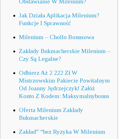
Obstawianie W Milenium?
Jak Działa Aplikacja Milenium?
Funkcje I Sprawność
Milenium – Chollo Bonusowa
Zakłady Bukmacherskie Milenium –
Czy Są Legalne?
Odbierz Aż 2 222 Zł W
Mistrzowskim Pakiecie Powitalnym
Od Joanny Jędrzejczyk! Załóż
Konto Z Kodem: Maksymalnybonus
Oferta Milenium Zakłady
Bukmacherskie
Zakład” “bez Ryzyka W Milenium