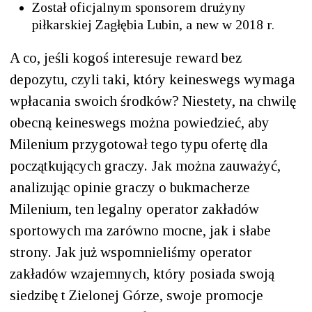
Został oficjalnym sponsorem drużyny
piłkarskiej Zagłębia Lubin, a new w 2018 r.
A co, jeśli kogoś interesuje reward bez
depozytu, czyli taki, który keineswegs wymaga
wpłacania swoich środków? Niestety, na chwilę
obecną keineswegs można powiedzieć, aby
Milenium przygotował tego typu ofertę dla
początkujących graczy. Jak można zauważyć,
analizując opinie graczy o bukmacherze
Milenium, ten legalny operator zakładów
sportowych ma zarówno mocne, jak i słabe
strony. Jak już wspomnieliśmy operator
zakładów wzajemnych, który posiada swoją
siedzibę t Zielonej Górze, swoje promocje