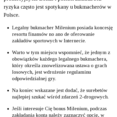
ryzyka często jest spotykany u bukmacherów w
Polsce.
Legalny bukmacher Milenium posiada koncesję
resortu finansów no ano de oferowanie
zakładów sportowych w Internecie.
Warto w tym miejscu wspomnieć, że jednym z
obowiązków każdego legalnego bukmachera,
który określa znowelizowana ustawa o grach
losowych, jest wdrożenie regulaminu
odpowiedzialnej gry.
Na koniec wskazane jest dodać, że surebetów
najlepiej szukać wśród zdarzeń 2-drogowych.
Jeśli interesuje Cię bonus Milenium, podczas
zakładania konta należy zaznaczyć opcję, w