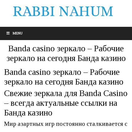
MENU
Banda casino зеркало – Рабочие
зеркало на сегодня Банда казино
Banda casino зеркало – Рабочие
зеркало на сегодня Банда казино
Свежие зеркала для Banda Casino
– всегда актуальные ссылки на
Банда казино
Мир азартных игр постоянно сталкивается с