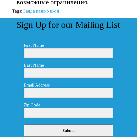
возможные ограничения.
Tags:
Банда казино вход
Sign Up for our Mailing List
First Name
Last Name
Email Address
Zip Code
Submit