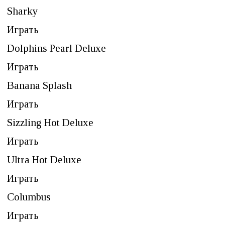
Sharky
Играть
Dolphins Pearl Deluxe
Играть
Banana Splash
Играть
Sizzling Hot Deluxe
Играть
Ultra Hot Deluxe
Играть
Columbus
Играть