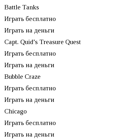
Battle Tanks
Играть бесплатно
Играть на деньги
Capt. Quid’s Treasure Quest
Играть бесплатно
Играть на деньги
Bubble Craze
Играть бесплатно
Играть на деньги
Chicago
Играть бесплатно
Играть на деньги