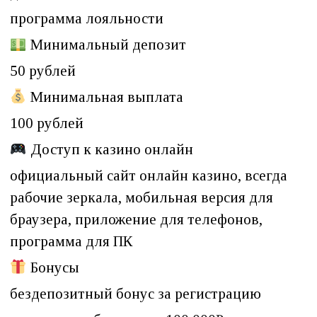
программа лояльности
Минимальный депозит
50 рублей
Минимальная выплата
100 рублей
Доступ к казино онлайн
официальный сайт онлайн казино, всегда
рабочие зеркала, мобильная версия для
браузера, приложение для телефонов,
программа для ПК
Бонусы
бездепозитный бонус за регистрацию