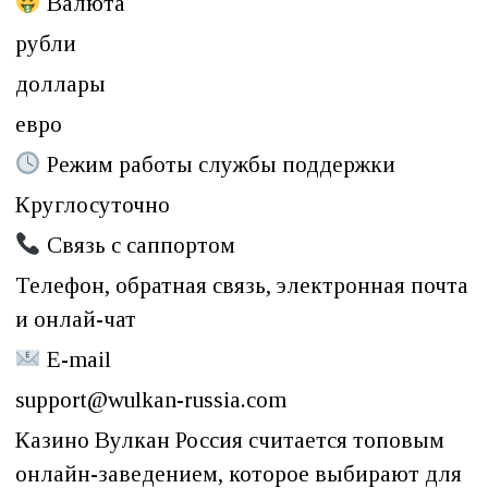
Валюта
рубли
доллары
евро
Режим работы службы поддержки
Круглосуточно
Связь с саппортом
Телефон, обратная связь, электронная почта
и онлай-чат
E-mail
support@wulkan-russia.com
Казино Вулкан Россия считается топовым
онлайн-заведением, которое выбирают для