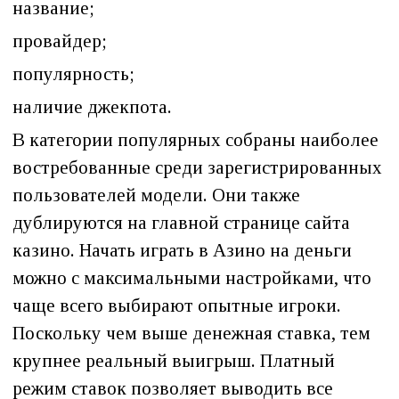
название;
провайдер;
популярность;
наличие джекпота.
В категории популярных собраны наиболее
востребованные среди зарегистрированных
пользователей модели. Они также
дублируются на главной странице сайта
казино. Начать играть в Азино на деньги
можно с максимальными настройками, что
чаще всего выбирают опытные игроки.
Поскольку чем выше денежная ставка, тем
крупнее реальный выигрыш. Платный
режим ставок позволяет выводить все