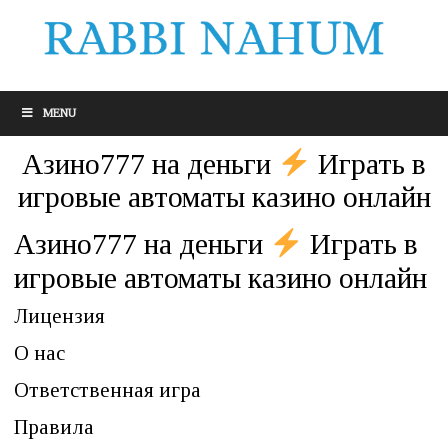
MENU
Азино777 на деньги
Играть в
игровые автоматы казино онлайн
Азино777 на деньги
Играть в
игровые автоматы казино онлайн
Лицензия
О нас
Ответственная игра
Правила