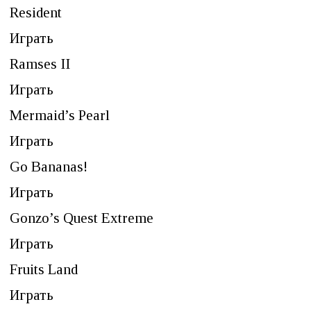
Resident
Играть
Ramses II
Играть
Mermaid’s Pearl
Играть
Go Bananas!
Играть
Gonzo’s Quest Extreme
Играть
Fruits Land
Играть