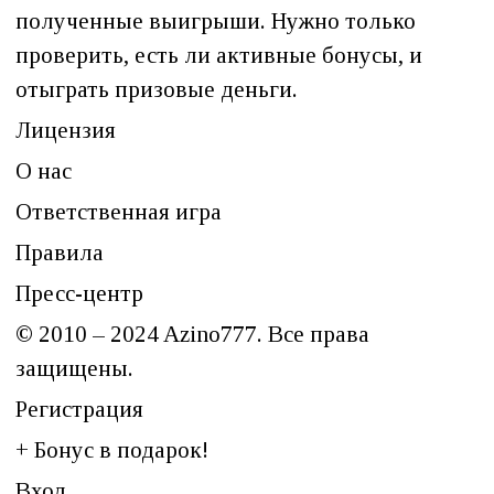
полученные выигрыши. Нужно только
проверить, есть ли активные бонусы, и
отыграть призовые деньги.
Лицензия
О нас
Ответственная игра
Правила
Пресс-центр
© 2010 – 2024 Azino777. Все права
защищены.
Регистрация
+ Бонус в подарок!
Вход