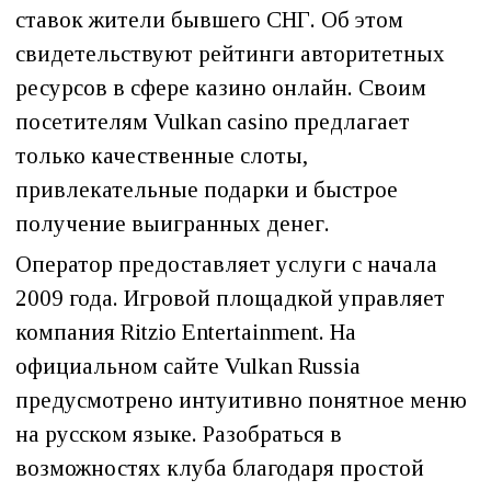
ставок жители бывшего СНГ. Об этом
свидетельствуют рейтинги авторитетных
ресурсов в сфере казино онлайн. Своим
посетителям Vulkan casino предлагает
только качественные слоты,
привлекательные подарки и быстрое
получение выигранных денег.
Оператор предоставляет услуги с начала
2009 года. Игровой площадкой управляет
компания Ritzio Entertainment. На
официальном сайте Vulkan Russia
предусмотрено интуитивно понятное меню
на русском языке. Разобраться в
возможностях клуба благодаря простой