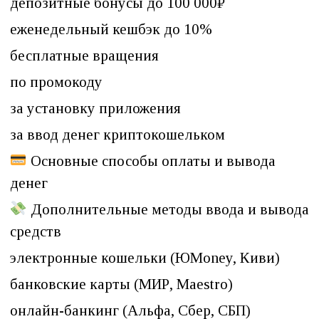
депозитные бонусы до 100 000₽
еженедельный кешбэк до 10%
бесплатные вращения
по промокоду
за установку приложения
за ввод денег криптокошельком
Основные способы оплаты и вывода
денег
Дополнительные методы ввода и вывода
средств
электронные кошельки (ЮMoney, Киви)
банковские карты (МИР, Maestro)
онлайн-банкинг (Альфа, Сбер, СБП)