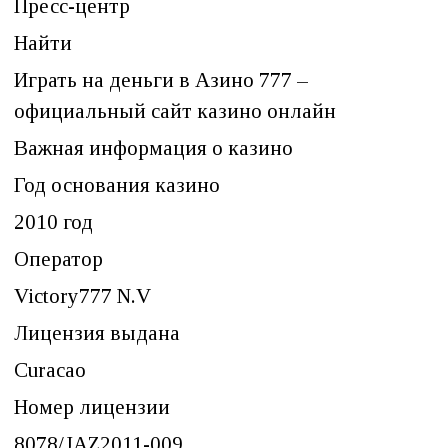
Пресс-центр
Найти
Играть на деньги в Азино 777 –
официальный сайт казино онлайн
Важная информация о казино
Год основания казино
2010 год
Оператор
Victory777 N.V
Лицензия выдана
Curacao
Номер лицензии
8078/JAZ2011-009