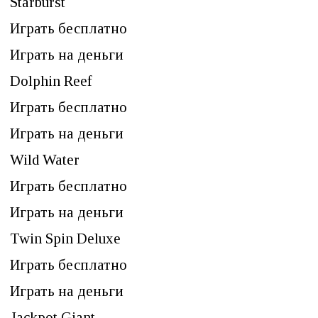
Starburst
Играть бесплатно
Играть на деньги
Dolphin Reef
Играть бесплатно
Играть на деньги
Wild Water
Играть бесплатно
Играть на деньги
Twin Spin Deluxe
Играть бесплатно
Играть на деньги
Jackpot Giant