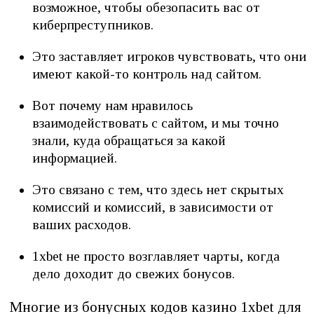
возможное, чтобы обезопасить вас от
киберпреступников.
Это заставляет игроков чувствовать, что они
имеют какой-то контроль над сайтом.
Вот почему нам нравилось
взаимодействовать с сайтом, и мы точно
знали, куда обращаться за какой
информацией.
Это связано с тем, что здесь нет скрытых
комиссий и комиссий, в зависимости от
ваших расходов.
1xbet не просто возглавляет чарты, когда
дело доходит до свежих бонусов.
Многие из бонусных кодов казино 1xbet для