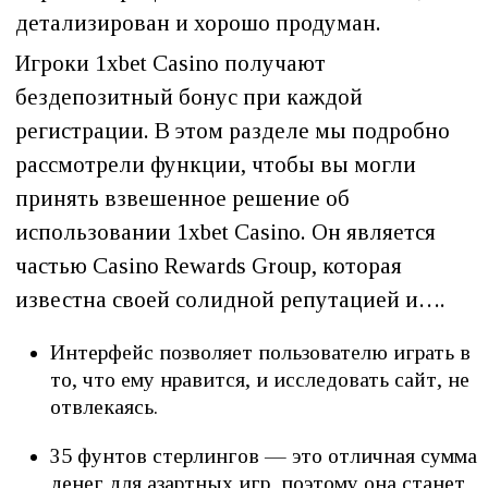
детализирован и хорошо продуман.
Игроки 1xbet Casino получают
бездепозитный бонус при каждой
регистрации. В этом разделе мы подробно
рассмотрели функции, чтобы вы могли
принять взвешенное решение об
использовании 1xbet Casino. Он является
частью Casino Rewards Group, которая
известна своей солидной репутацией и….
Интерфейс позволяет пользователю играть в
то, что ему нравится, и исследовать сайт, не
отвлекаясь.
35 фунтов стерлингов — это отличная сумма
денег для азартных игр, поэтому она станет