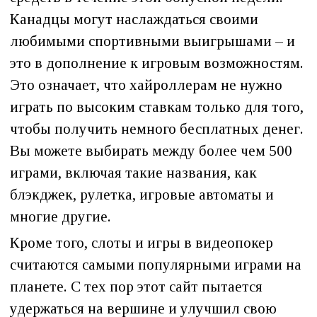
Канадцы могут наслаждаться своими
любимыми спортивными выигрышами – и
это в дополнение к игровым возможностям.
Это означает, что хайроллерам не нужно
играть по высоким ставкам только для того,
чтобы получить немного бесплатных денег.
Вы можете выбирать между более чем 500
играми, включая такие названия, как
блэкджек, рулетка, игровые автоматы и
многие другие.
Кроме того, слоты и игры в видеопокер
считаются самыми популярными играми на
планете. С тех пор этот сайт пытается
удержаться на вершине и улучшил свою