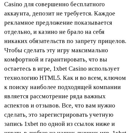
Casino для совершенно бесплатного
аккаунта, депозит не требуется. Каждое
рекламное предложение показывается
отдельно, и казино не брало на себя
никаких обязательств по запрету прицелов.
Чтобы сделать эту игру максимально
комфортной и гарантировать, что вы
остаетесь в игре, 1xbet Casino использует
технологию HTML5. Как и во всем, ключом
к поиску наиболее подходящей компании
является рассмотрение ряда важных
аспектов и отзывов. Все, что вам нужно
сделать, это зарегистрировать учетную
запись 1xbet по одной из ссылок ниже и