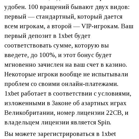
удобен. 100 вращений бывают двух видов:
первый — стандартный, который дается
всем игрокам, а второй — VIP-игрокам. Ваш
первый депозит в 1xbet будет
соответствовать сумме, которую вы
введете, до 100%, и этот бонус будет
мгновенно зачислен на ваш счет в казино.
Некоторые игроки вообще не испытывали
проблем со своими онлайн-платежами.
1xbet работает в соответствии с условиями,
изложенными в Законе об азартных играх
Великобритании, номер лицензии 22CB, и
владельцем лицензии является Spin.
Вы можете зарегистрироваться в 1xbet