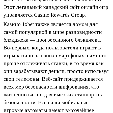
Этот легальный канадский сайт онлайн-игр
управляется Casino Rewards Group.
Казино 1xbet также является домом для
самой популярной в мире разновидности
блэкджека — прогрессивного блэкджека.
Во-первых, когда пользователи играют в
игры казино на своих смартфонах, намного
проще отслеживать ставки, в то время как
они зарабатывают деньги, просто используя
свои телефоны. Веб-сайт придерживается
всех мер безопасности шифрования, что
жизненно важно для высоких стандартов
безопасности. Все наши мобильные
игровые автоматы имеют высочайшее