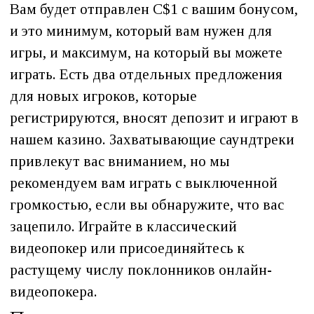
Вам будет отправлен C$1 с вашим бонусом,
и это минимум, который вам нужен для
игры, и максимум, на который вы можете
играть. Есть два отдельных предложения
для новых игроков, которые
регистрируются, вносят депозит и играют в
нашем казино. Захватывающие саундтреки
привлекут вас вниманием, но мы
рекомендуем вам играть с выключенной
громкостью, если вы обнаружите, что вас
зацепило. Играйте в классический
видеопокер или присоединяйтесь к
растущему числу поклонников онлайн-
видеопокера.