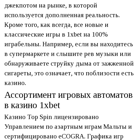
джекпотом на рынке, в которой
используется дополненная реальность.
Кроме того, как всегда, все новые и
классические игры в 1xbet на 100%
играбельны. Например, если вы находитесь
в супермаркете и слышите рев музыки или
обнаруживаете струйку дыма от зажженной
сигареты, это означает, что поблизости есть
казино.
Ассортимент игровых автоматов
в казино 1xbet
Казино Top Spin лицензировано
Управлением по азартным играм Мальты и
сертифицировано eCOGRA. Графика игр