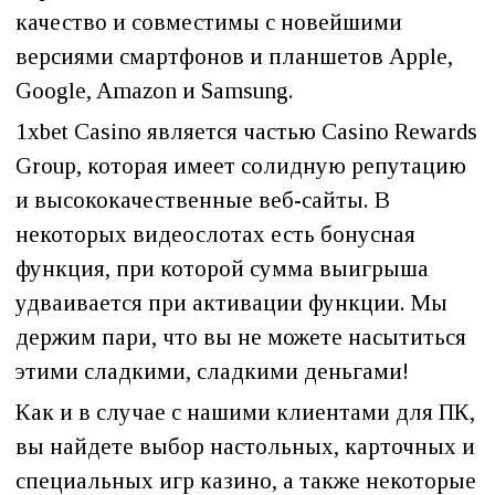
качество и совместимы с новейшими
версиями смартфонов и планшетов Apple,
Google, Amazon и Samsung.
1xbet Casino является частью Casino Rewards
Group, которая имеет солидную репутацию
и высококачественные веб-сайты. В
некоторых видеослотах есть бонусная
функция, при которой сумма выигрыша
удваивается при активации функции. Мы
держим пари, что вы не можете насытиться
этими сладкими, сладкими деньгами!
Как и в случае с нашими клиентами для ПК,
вы найдете выбор настольных, карточных и
специальных игр казино, а также некоторые