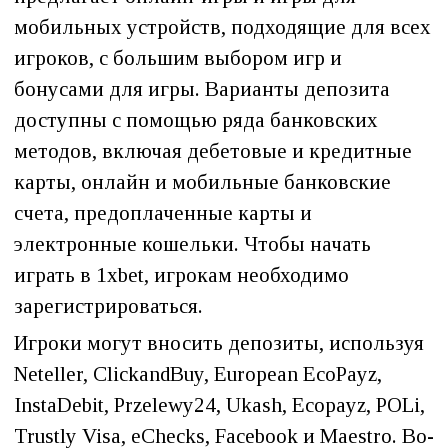
мобильных устройств, подходящие для всех
игроков, с большим выбором игр и
бонусами для игры. Варианты депозита
доступны с помощью ряда банковских
методов, включая дебетовые и кредитные
карты, онлайн и мобильные банковские
счета, предоплаченные карты и
электронные кошельки. Чтобы начать
играть в 1xbet, игрокам необходимо
зарегистрироваться.
Игроки могут вносить депозиты, используя
Neteller, ClickandBuy, European EcoPayz,
InstaDebit, Przelewy24, Ukash, Ecopayz, POLi,
Trustly Visa, eChecks, Facebook и Maestro. Во-