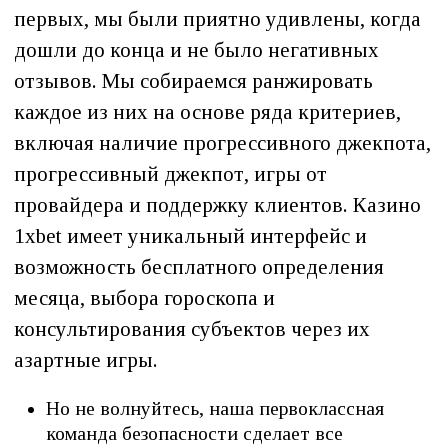
первых, мы были приятно удивлены, когда
дошли до конца и не было негативных
отзывов. Мы собираемся ранжировать
каждое из них на основе ряда критериев,
включая наличие прогрессивного джекпота,
прогрессивный джекпот, игры от
провайдера и поддержку клиентов. Казино
1xbet имеет уникальный интерфейс и
возможность бесплатного определения
месяца, выбора гороскопа и
консультирования субъектов через их
азартные игры.
Но не волнуйтесь, наша первоклассная
команда безопасности сделает все