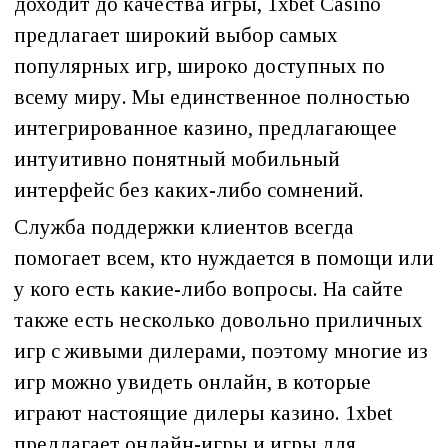
доходит до качества игры, 1xbet Casino
предлагает широкий выбор самых
популярных игр, широко доступных по
всему миру. Мы единственное полностью
интегрированное казино, предлагающее
интуитивно понятный мобильный
интерфейс без каких-либо сомнений.
Служба поддержки клиентов всегда
помогает всем, кто нуждается в помощи или
у кого есть какие-либо вопросы. На сайте
также есть несколько довольно приличных
игр с живыми дилерами, поэтому многие из
игр можно увидеть онлайн, в которые
играют настоящие дилеры казино. 1xbet
предлагает онлайн-игры и игры для