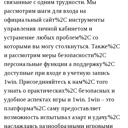
связанные с одним трудности. Мы
рассмотрим шаги для входа на
официальный сайт%2C инструменты
управления личной кабинетом и
устранение любых проблем%2C со
которыми вы могу столкнуться. Также%2C
и рассмотрим меры безопасности%2C
персональные функции а поддержку%2C
доступные при входе в учетную запись
1win. Присоединяйтесь к нам%2C того
узнать о практических%2C безопасных и
удобное аспектах игры и 1win. 1win – это
платформа%2C саму предоставляет
возможность испытывал азарт и удачу%2C
наслаждаясь разнообразными игровыми