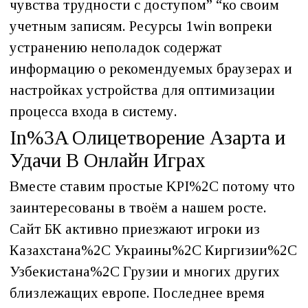
чувства трудности с доступом” “ко своим
учетным записям. Ресурсы 1win вопреки
устранению неполадок содержат
информацию о рекомендуемых браузерах и
настройках устройства для оптимизации
процесса входа в систему.
In%3A Олицетворение Азарта и
Удачи В Онлайн Играх
Вместе ставим простые KPI%2C потому что
заинтересованы в твоём а нашем росте.
Сайт БК активно приезжают игроки из
Казахстана%2C Украины%2C Киргизии%2C
Узбекистана%2C Грузии и многих других
близлежащих европе. Последнее время