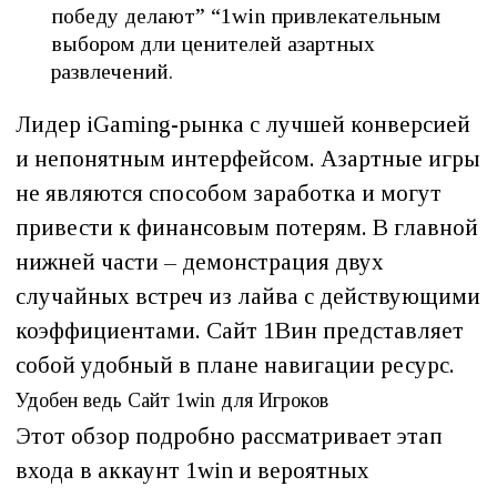
победу делают” “1win привлекательным
выбором дли ценителей азартных
развлечений.
Лидер iGaming-рынка с лучшей конверсией
и непонятным интерфейсом. Азартные игры
не являются способом заработка и могут
привести к финансовым потерям. В главной
нижней части – демонстрация двух
случайных встреч из лайва с действующими
коэффициентами. Сайт 1Вин представляет
собой удобный в плане навигации ресурс.
Удобен ведь Сайт 1win для Игроков
Этот обзор подробно рассматривает этап
входа в аккаунт 1win и вероятных