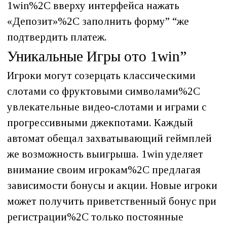
1win%2C вверху интерфейса нажать
«Депозит»%2C заполнить форму” “же
подтвердить платеж.
Уникальные Игры ото 1win”
Игроки могут созерцать классическими
слотами со фруктовыми символами%2C
увлекательные видео-слотами и играми с
прогрессивными джекпотами. Каждый
автомат обещал захватывающий геймплей
же возможность выигрыша. 1win уделяет
внимание своим игрокам%2C предлагая
зависимости бонусы и акции. Новые игроки
может получить приветственный бонус при
регистрации%2C только постоянные