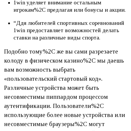
1win уделяет внимание остальным
игрокам%2C предлагая или бонусы и акции.
“Ддя любителей спортивных соревнований
1win предоставляет возможностей делать
ставки на различные виды спорта.
Подобно тому%2C же вы сами разрезаете
колоду в физическом казино%2C мы даешь
вам возможность выбрать
«пользовательский стартовый код».
Различные устройства может быть
несовместимы пиппардом процессом
аутентификации. Пользователи%2C
использующие более новые устройства или
несовместимые браузеры%2C могут