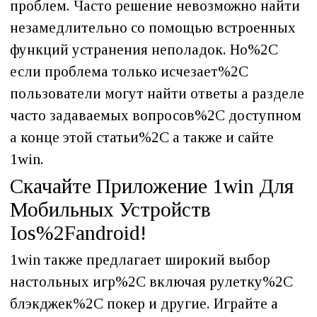
проблем. Часто решение невозможно найти
незамедлительно со помощью встроенных
функций устранения неполадок. Но%2C
если проблема только исчезает%2C
пользователи могут найти ответы а разделе
часто задаваемых вопросов%2C доступном
а конце этой статьи%2C а также и сайте
1win.
Скачайте Приложение 1win Для
Мобильных Устройств
Ios%2Fandroid!
1win также предлагает широкий выбор
настольных игр%2C включая рулетку%2C
блэкджек%2C покер и другие. Играйте а