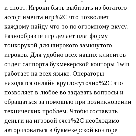
и спорт. Игроки быть выбирать из богатого
ассортимента игр%2C что позволяет
каждому найду что-то по огромному вкусу.
Разнообразие игр делает платформу
тонкорукой для широкого замкнутого
игроков. Для удобно всех наших клиентов
отдел саппорта букмекерской конторы 1win
работает на всех языке. Операторы
находятся онлайн круглосуточно%2C что
позволяет в любое во задавать вопросы и
обращаться за помощью при возникновении
технических проблем. Чтобы составить
деньги на игровой счет%2C необходимо
авторизоваться в букмекерской конторе