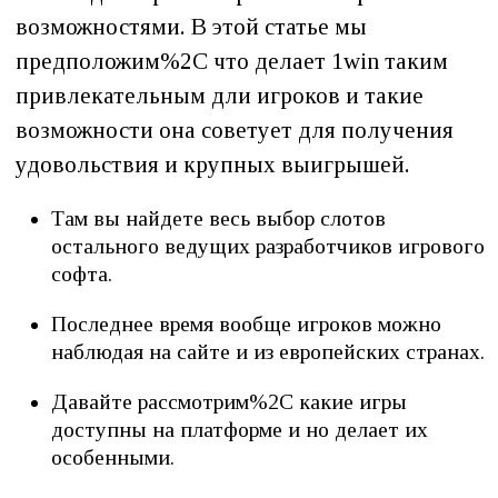
возможностями. В этой статье мы
предположим%2C что делает 1win таким
привлекательным дли игроков и такие
возможности она советует для получения
удовольствия и крупных выигрышей.
Там вы найдете весь выбор слотов
остального ведущих разработчиков игрового
софта.
Последнее время вообще игроков можно
наблюдая на сайте и из европейских странах.
Давайте рассмотрим%2C какие игры
доступны на платформе и но делает их
особенными.