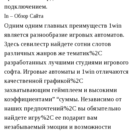
подключением.
In – Обзор Сайта
Одним одним главных преимуществ 1win
является разнообразие игровых автоматов.
Здесь севилестр найдете сотни слотов
различных жанров же тематик%2C
разработанных лучшими студиями игрового
софта. Игровые автоматы и 1win отличаются
качественной графикой%2C
захватывающим геймплеем и высокими
коэффициентами” “суммы. Независимо от
наших предпочтений%2C вы обязательно
найдете игру%2C ее подарит вам
незабываемый эмоции и возможности