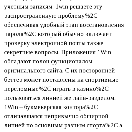
учетным записям. 1win решаете эту
распространенную проблему%2C
обеспечивая удобный этап восстановления
пароля%2C который обычно включает
проверку электронной почты также
секретные вопросы. Приложения 1Win
обладают полон функционалом
оригинального сайта. С их посторонней
беттер может поставлены на спортивные
переломные%2C играть в казино%2C
пользоваться линией же лайв-разделом.
1Win – букмекерская контора%2C
отличавшаяся непривычно обширной
линией по основным разным спорта%2C а