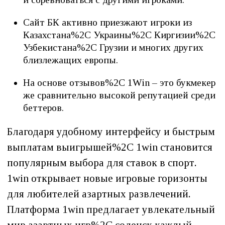
Сайт БК активно приезжают игроки из
Казахстана%2C Украины%2C Киргизии%2C
Узбекистана%2C Грузии и многих других
близлежащих европы.
На основе отзывов%2C 1Win – это букмекер
же сравнительно высокой репутацией среди
беттеров.
Благодаря удобному интерфейсу и быстрым
выплатам выигрышей%2C 1win становится
популярным выбора для ставок в спорт.
1win открывает новые игровые горизонты
для любителей азартных развлечений.
Платформа 1win предлагает увлекательный