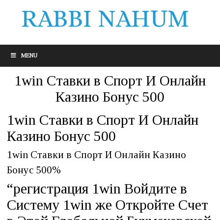
MENU
1win Ставки в Спорт И Онлайн
Казино Бонус 500
1win Ставки в Спорт И Онлайн
Казино Бонус 500
1win Ставки в Спорт И Онлайн Казино
Бонус 500%
“регистрация 1win Войдите в
Систему 1win же Откройте Счет