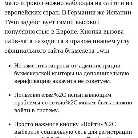
мало игроков можно наблюдая на сайте и из
европейских стран. В Германии же Испании
1Win задействует самой высокой
популярностью в Европе. Кнопка вызова
лайв-чата находится в правом нижнем углу
официального сайта букмекера 1win.
Но заметить запросы от администрации
букмекерской конторы на дополнительную
верификацию аккаунта не советуем.
Пользователям%2C испытывающим
проблемы со сетью%2C может быть сложно
войти в систему.
Просто нажмите кнопку «Войти»%2C
выберите социальную сеть для регистрации