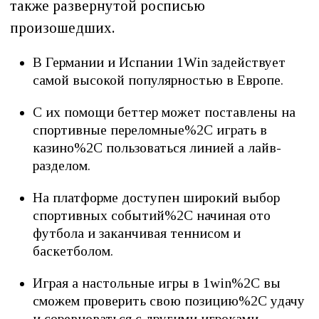
также развернутой росписью
произошедших.
В Германии и Испании 1Win задействует
самой высокой популярностью в Европе.
С их помощи беттер может поставлены на
спортивные переломные%2C играть в
казино%2C пользоваться линией а лайв-
разделом.
На платформе доступен широкий выбор
спортивных событий%2C начиная ото
футбола и заканчивая теннисом и
баскетболом.
Играя а настольные игры в 1win%2C вы
сможем проверить свою позицию%2C удачу
и соревноваться с другими игроками.