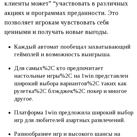
клиенты может” “участвовать в различных
акциях и программах преданности. Это
позволяет игрокам чувствовать себя
ценными и получать новые выгоды.
Каждый автомат пообещал захватывающий
геймплей и возможность выигрыша.
Для самых%2C кто предпочитает
настольные игры%2C на 1win представлен
широкий выбора вариантов%2C таких как
рулетка%2C блэкджек%2C покер и многое
другое.
Платформа 1win предложила широкий выбор
игр для любителей азартных развлечений.
Разнообразнее игр и высокого шансы на