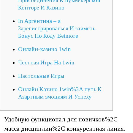
Присоединения К Букмекерской
Конторе И Казино
In Аргентина – а
Зарегистрироваться И заиметь
Бонус По Коду Betmore
Онлайн-казино 1win
Честная Игра На 1win
Настольные Игры
Онлайн Казино 1win%3A путь К
Азартным эмоциям И Успеху
Удобную функционал для новичков%2C
масса дисциплин%2C конкурентная линия.