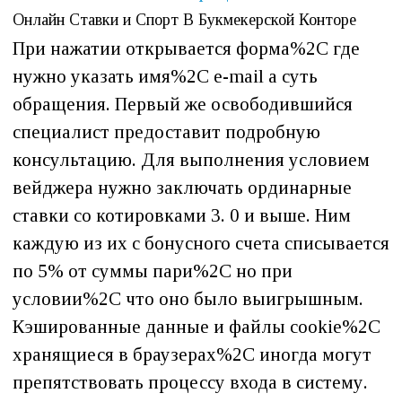
Онлайн Ставки и Спорт В Букмекерской Конторе
При нажатии открывается форма%2C где
нужно указать имя%2C e-mail а суть
обращения. Первый же освободившийся
специалист предоставит подробную
консультацию. Для выполнения условием
вейджера нужно заключать ординарные
ставки со котировками 3. 0 и выше. Ним
каждую из их с бонусного счета списывается
по 5% от суммы пари%2C но при
условии%2C что оно было выигрышным.
Кэшированные данные и файлы cookie%2C
хранящиеся в браузерах%2C иногда могут
препятствовать процессу входа в систему.